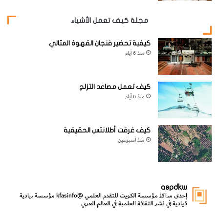
الحملقة في وجه من أمامه على بعد يتراوح بين 8 إلى 12 بوصة
من عينيه، ويكون مهتما بالتعرف على الأشخاص الآخرين
مجلة كيف تعمل الأشياء
المحيطين به.
كيفية تحضير فنجان القهوة المثالي
منذ 6 أيام
[KSAGRelatedArticles] [ASPDRelatedArticles]
كيف تعمل مصاعد التزلج
website_ksag
العلوم الإنسانية والإجتماعية
منذ 6 أيام
كيف غرقت أطلانتس الحقيقية
منذ أسبوعين
aspdkw
إحدى مراكز مؤسسة الكويت للتقدم العلمي
@kfasinfo
مؤسسة ريادية
قيادية في نشر الثقافة العلمية في العالم العربي