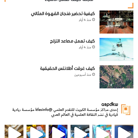
كيفية تحضير فنجان القهوة المثالي
منذ 4 أيام
كيف تعمل مصاعد التزلج
منذ 4 أيام
كيف غرقت أطلانتس الحقيقية
منذ أسبوعين
aspdkw
إحدى مراكز مؤسسة الكويت للتقدم العلمي
@kfasinfo
مؤسسة ريادية
قيادية في نشر الثقافة العلمية في العالم العربي
مي
الدولة لشؤون الش
من الأعماق نكتشف ومن الكتب نتعلّم
⁨ رجعنا! ما كنّا بعيد! مجهزين لكم كل جديد!⁩