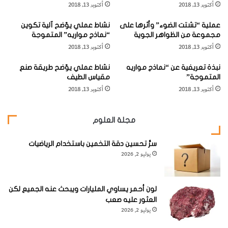
أكتوبر 13, 2018
أكتوبر 13, 2018
ه
ا
أيامها) بتشييدهما أولى طائراتهما.
ا
ل
عملية “تشتت الضوء” وأثرها على
نشاط عملي يوّضح آلية تكوين
و
ف
مجموعة من الظواهر الجوية
“نماذج مواريه” المتموجة
س
وعلى الطرقات تتوجت جهود تطوير محرك الإحتراق الداخلي
ل
أكتوبر 13, 2018
أكتوبر 13, 2018
"
ك
بابتكار السيارات، وكان من نتائج هذه الصناعة ظهور نظام خط
ي
الإنتاج في الصناعة.
نبذة تعريفية عن “نماذج مواريه
نشاط عملي يوّضح طريقة صنع
ة
المتموجة”
مقياس الطيف
أكتوبر 13, 2018
أكتوبر 13, 2018
وفي بنما وفر افتتاح قناة بنما مسافة ٦,٠٠٠ ميلٍ (٩,٦٥٠ كم) على
السفن المبحرة بين الساحلين الشرقي والغربي للقارة الأمريكية
.
مجلة العلوم
[KSAGRelatedArticles] [ASPDRelatedArticles]
سرُّ تحسين دقة التخمين باستخدام الرياضيات
يوليو 2, 2026
website_ksag
الفيزياء
لون أحمر يساوي المليارات ويبحث عنه الجميع لكن
العثور عليه صعب
يوليو 2, 2026