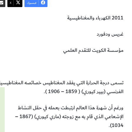
فيسبوك
‫X
2011 الكهرباء والمغناطيسية
غريس ودفورد
مؤسسة الكويت للتقدم العلمي
بيير كوري
شخصيّات
الفيزياء
تسمى درجة الحرارة التي يفقد المغناطيس خصائصه المغناطيسية عند
الفرنسي (بيير كيوري) ( 1859 – 1906 ).
ورغم أن شهرة هذا العالم ارتبطت بعمله في حقل النشاط
الإشعاعي الذي قام به مع زوجته (ماري كيوري) (1867 –
1034).