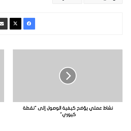
فيسبوك
‫X
ن
س
ش
ب
ا
ب
ط
ح
ع
د
م
و
ل
ث
ي
ظ
ي
ا
وّ
ه
نشاط عملي يوّضح كيفية الوصول إلى "نقطة
ض
ر
كيوري"
ح
ة
ك
ا