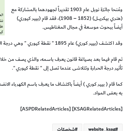
ومُنحا جائزة نوبل عام 1903 تقديراً لجهودهما بالمشاركة مع
(هنري بيكريــــــل) (1852 – 1908)، فقد قام (بيير كيوري)
أيضاً ببحوث موسعة في مجال المغناطيس.
وقد اكتشف (بيير كوري) عام 1895 " نقطة كيوري " وهي درجة الحرارة التي تكون دونها المواد الحديدية ممغنطة.
ثم قام فيما بعد بصياغة قانون يعرف باسمه، والذي يصف من خلا
تأثير درجة الحرارة وتتلاشى عندما تصل إلى " نقطة كيوري ".
كما قام ( بيير كوري ) أيضاً باكتشاف ما يعرف باسم الكهرباء الانضع
به بعض المواد.
[KSAGRelatedArticles] [ASPDRelatedArticles]
website_ksag
شخصيّات