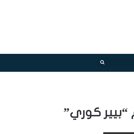
بحث
عن
م “بيير كوري”