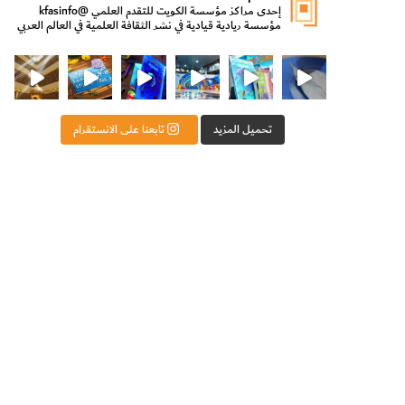
إحدى مراكز مؤسسة الكويت للتقدم العلمي
@kfasinfo
مؤسسة ريادية قيادية في نشر الثقافة العلمية في العالم العربي
ت للتقدم العلمي
ثقافة ووزير الدولة لشؤون الش
من الأعماق نكتشف ومن الكتب نتعلّم
⁨ رجعنا! ما كنّا بعيد! مجهزين لكم كل جديد!⁩
تحميل المزيد
تابعنا على الانستقرام