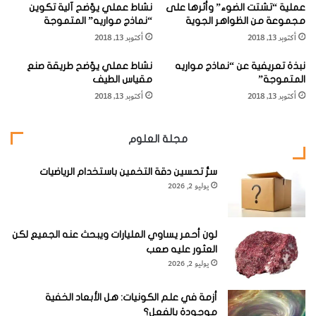
عملية “تشتت الضوء” وأثرها على
نشاط عملي يوّضح آلية تكوين
ا
مجموعة من الظواهر الجوية
“نماذج مواريه” المتموجة
ل
[KSAGRelatedArticles] [ASPDRelatedArticles]
أكتوبر 13, 2018
أكتوبر 13, 2018
ا
ل
نبذة تعريفية عن “نماذج مواريه
نشاط عملي يوّضح طريقة صنع
ط
website_ksag
الفيزياء
المتموجة”
مقياس الطيف
ب
أكتوبر 13, 2018
أكتوبر 13, 2018
و
ا
ل
مجلة العلوم
ع
ل
سرُّ تحسين دقة التخمين باستخدام الرياضيات
و
يوليو 2, 2026
م
ا
ل
ح
لون أحمر يساوي المليارات ويبحث عنه الجميع لكن
ي
العثور عليه صعب
ا
يوليو 2, 2026
ت
ي
أزمة في علم الكونيات: هل الأبعاد الخفية
ة
موجودة بالفعل؟