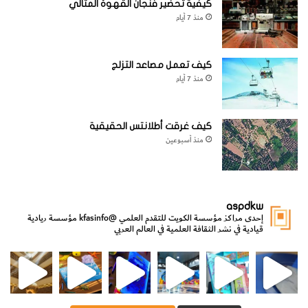
كيفية تحضير فنجان القهوة المثالي
منذ 7 أيام
كيف تعمل مصاعد التزلج
منذ 7 أيام
كيف غرقت أطلانتس الحقيقية
منذ أسبوعين
aspdkw
إحدى مراكز مؤسسة الكويت للتقدم العلمي
@kfasinfo
مؤسسة ريادية
قيادية في نشر الثقافة العلمية في العالم العربي
مي
الدولة لشؤون الش
من الأعماق نكتشف ومن الكتب نتعلّم
⁨ رجعنا! ما كنّا بعيد! مجهزين لكم كل جديد!⁩