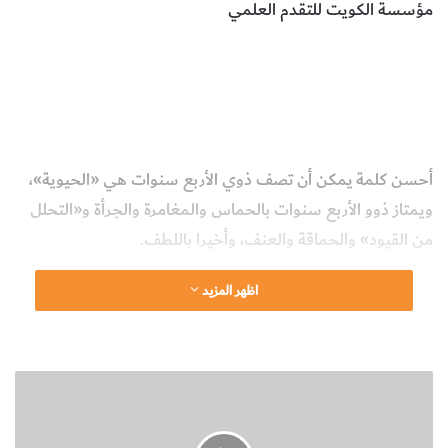
مؤسسة الكويت للتقدم العلمي
الأطفال ذوو الأربع سنوات
أهم ما يميز المرحلة العمرية للأطفال
ذوي الأربع سنوات
العلوم الإنسانية والإجتماعية
البيولوجيا وعلوم
الحياة
أحسن كلمة يمكن أن تصف ذوي الأربع سنوات هي «الحيوية»،
ويمتاز ذوو الأربع سنوات بالحماس والمغامرة والجرأة و«التحلل
من القيود» والحماقة والعنف، وأخيرا باللطف.
اظهر المزيد
وتعتبر هذه السنة المناسبة
للروضة، حيث ينمو شغف
الأطفال بالحروف والأرقام
ا
والأشياء الأكاديمية، ولكنهم
ل
لا يستطيعون الجلوس في
م
أدب لمدة طويلة من الزمن؛
ه