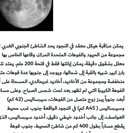
يمكن مراقبة هيكل معقد
في النجود يحد الشاطئ الجنوبي الغربي 
مجموعة من الحيود والفوهات المتحدة المركز، وقاعها الخاص بها
معلل بشقوق دقيقة، يمكن إبانتها فقط في
فتحة
200
ملم. يمتد نت
بارز كبير شبيه بالقبة إلى
شمالها، ويوجد إلى جنوبها عدة فوهات مت
منخفضة ومجموعة من
الأخاديد، أخاديد غريمالدي، المسماة على
الفوهة الكبيرة التي لم
تظهر بعد تحت شمس الصباح. وعلى مساف
أبعد جنوباً يبرز
زوج متصل من الفوهات، سيرساليس
(42
كم)
وسيرساليس
( A45
كم) في النجود الواقعة جنوب غرب محيط
العواصف، إلى جانب
أخدود خيطي دقيق، أخدود سيرساليس، الذ
يقطع مساراً بطول
400
كم من شاطئ المحيط، جنوب فوهة