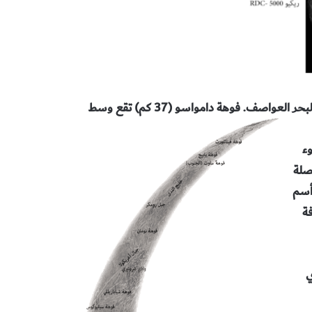
لبحر العواصف.
فوهة دامواسو
(37
كم) تقع وسط
وء
صلة
 أسم
ة
ي