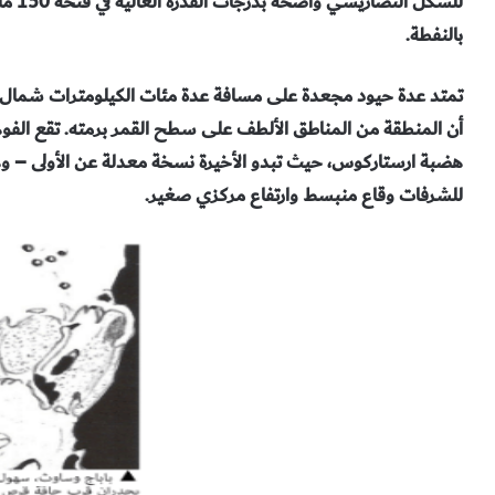
للشكل التضاريسي واضحة بدرجات القدرة
العالية في فتحة 150 ملم – تُرى على الهضبة نصف
بالنفطة
.
تمتد عدة حيود مجعدة على مسافة عدة مئات الكيلومترات شمال
أن المنطقة
من المناطق الألطف على سطح القمر برمته. تقع الفوه
هضبة ارستاركوس، حيث تبدو
الأخيرة نسخة معدلة عن الأولى – و
للشرفات وقاع منبسط وارتفاع
مركزي صغير
.