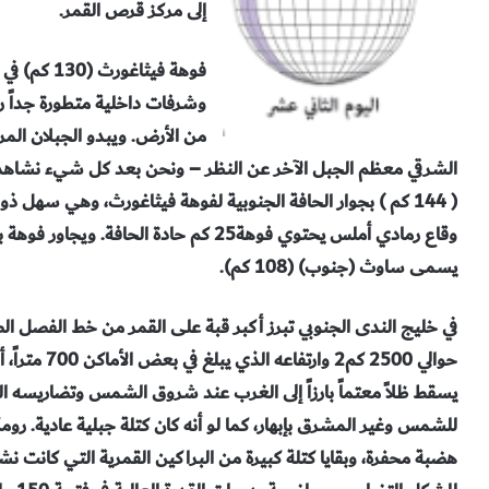
إلى مركز قرص القمر
.
فوهة فيثاغورث
(130
كم) في
وشرفات داخلية
متطورة جداً رغ
من الأرض. ويبدو الجبلان المركز
الشرقي معظم الجبل الآخر عن
النظر – ونحن بعد كل شيء نشاهد 
(
144
كم ) بجوار الحافة
الجنوبية لفوهة فيثاغورث، وهي سهل ذو
وقاع رمادي أملس يحتوي فوهة
25
كم حادة الحافة. ويجاور فوهة 
يسمى ساوث (جنوب
) (108
كم
).
في خليج الندى الجنوبي تبرز أكبر قبة على القمر من
خط الفصل الصب
حوالي
2500
كم2 وارتفاعه
يسقط ظلاً معتماً بارزاً إلى الغرب عند شروق الشمس وتضاريسه ال
للشمس وغير المشرق بإبهار، كما لو
أنه كان كتلة جبلية عادية. رو
هضبة محفرة، وبقايا كتلة
كبيرة من البراكين القمرية التي كانت نش