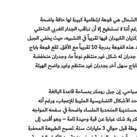
الشمال هي فوهة ارتطامية كبيرة لها حافة واضحة
م أننا لا نستطيع إلا أن نراقب الجدار
الغربي الداخلي
يان الكبيران فيها تقريباً
في التشبيه، حيث يخفي الجبل
هذه الفوهة بـدرجة
10
تقريباً مع الأفق. تقع فوهة باباج
 جدران له شكل غير
منتظم نوعاً ما، وجدران منخفضة
باباج سهل آخر بجدران
غير منتظم وغير واضح الهيئة
احي. إن جبل رومكر بمساحة قاعدة البالغة
 الذي يبلغ في بعض الأماكن 700 متراً، أحد الأشكال التضاريسية المثيرة للإعجاب، ورغم أنه
مستديرة المنحدرة الملساء
واضحة في سفحه المواجه
مكر بلا شك عبارة عن
قبة وحيدة تامة – وهو أقرب إلى
يطة قبل حوالي 3
مليارات سنة. تصبح الطبيعة المحفرة