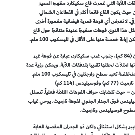
ت اللاّبة
التي غمرت قاع سكيكارد مظهره المميز
ان حيث يكون
القاع قاتما أكثر في القطاعان الشمالي
قي. لا تعرض
أي فوهة قمرية فيضانية مغمورة أخرى
ثل هذا
النوع. فوهات صغيرة عديدة متناثرة حول قاع
ن إبانة
خمسة منها على الأقل في تليسكوب 100 ملم
.
84
كم)، جنوب غرب سكيكارد، عبارة عن فوهة غير
نها امتلأت لحفتها تقريبا بتدفقات اللاّبة. ويمكن رؤية
عدة
خفضة تعبر سطح وارجنتين في تليسكوب 100
ملم.
تمتد الفوهتان نازميث (77 كم) وفوسيليدس (114 كم)
ن – حيث تتشابك حواف الفوهات الثلاثة فعلياً. تتسلل
يليدس فوق الجدار الجنوبي
لفوهة نازميث. يوحي غياب
 سطوح فوسيليدس ونازميث
.
استثنائي ولكن ذو الجدران المقصرة للغاية