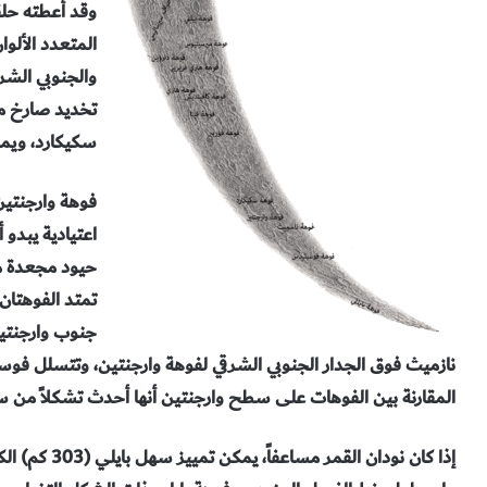
وقد أعطته حلقا
المتعدد الألو
والجنوبي الشر
تخديد صارخ م
سكيكارد، ويمك
فوهة وارجنتين (
اعتيادية
يبدو أ
حيود مجعدة من
جنوب
وارجنتي
نازميث فوق
الجدار الجنوبي الشرقي لفوهة وارجنتين، وتتسلل فوس
المقارنة بين الفوهات على سطح وارجنتين
أنها أحدث تشكلاً من
إذا كان نودان
القمر مساعفاً، يمكن تمييز سهل بايلي (303 كم) الكبير بشكل