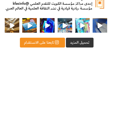
إحدى مراكز مؤسسة الكويت للتقدم العلمي
@kfasinfo
مؤسسة ريادية قيادية في نشر الثقافة العلمية في العالم العربي
ت للتقدم العلمي
ثقافة ووزير الدولة لشؤون الش
من الأعماق نكتشف ومن الكتب نتعلّم
⁨ رجعنا! ما كنّا بعيد! مجهزين لكم كل جديد!⁩
تحميل المزيد
تابعنا على الانستقرام