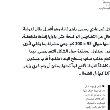
 غير عادي يسمى راينر غاما، وهو
أفضل مثال لدوامة
لي من التضاريس الواضحة حتى بزوايا إضاءة
منخفضة.
1 كم، وهي مشرقة بما يكفي
لتُرى
 الجداول المعقدة حول الشكل التضاريسي. ربما
تطم مذنب صغير بسطح البحر، منفجراً قرب مستوى
كاشفاً التربة الأفتح لوناً تحتها. يمكن أن يتم غربي
راينر
.