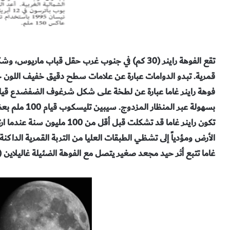
تقع الفوهة راينر (30 كم) في جنوب غرب
حقل قباب ماريوس، وشكل
قمرية. تبدو الدوامات عبارة عن علامات سطح
دقيق خفيف اللون خا
فوهة راينر غاما عبارة عن لطـخة على شكل شرغوف
الضفضدع قياسها حـوالي 35 × 00
بسهولة عبر المنظار المزدوج. سيبين تليسكوب قيام 100
ملم بعض
تكون راينر
غاما قد تشكلت قبل أقل من 100 مليون سنة عندما
ار
الأرض ومؤدياً إلى تشظي الطبقات العليا من التربة القمرية الداكنة،
غاما تتبع أثر حيد مجعد صغير يتصل مع الفوهة
الضئيلة غاليلاين (16 كم) في الشمال