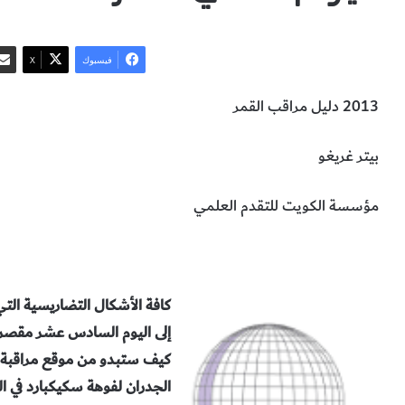
فيسبوك
‫X
2013 دليل مراقب القمر
بيتر غريغو
مؤسسة الكويت للتقدم العلمي
علم الفلك
كافة الأشكال
التضاريسية الت
إلى اليوم السادس عشر مقصرة ل
كيف ستبدو من موقع مراقبة
الجدران لفوهة سكيكبارد في
ا