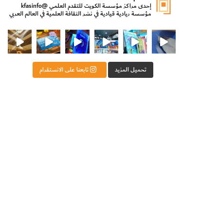
إحدى مراكز مؤسسة الكويت للتقدم العلمي
@kfasinfo
مؤسسة ريادية قيادية في نشر الثقافة العلمية في العالم العربي
ت للتقدم العلمي
ثقافة ووزير الدولة لشؤون الش
من الأعماق نكتشف ومن الكتب نتعلّم
⁨ رجعنا! ما كنّا بعيد! مجهزين لكم كل جديد!⁩
تحميل المزيد
تابعنا على الانستقرام