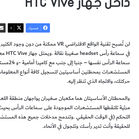
داخل جهاز HTC Vive
فيسبوك
‫X
‬حركتك،‭ ‬والاتجاه‭ ‬الذي‭ ‬تنظر‭ ‬إليه‭.‬
‬للحقيقة‭ ‬وأنت‭ ‬تدير‭ ‬رأسك‭ ‬وتتجول‭ ‬في‭ ‬الأنحاء‭.‬