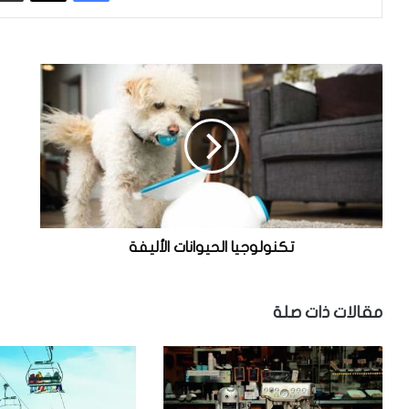
ت
ك
ك
ي
ن
ف
و
ي
ل
ت
و
م
ج
ت
ي
ب
ا
ئ
ا
ي
تكنولوجيا الحيوانات الأليفة
ل
ر
ح
ا
ي
ل
مقالات ذات صلة
و
م
ا
ن
ن
ا
ا
ظ
ت
ي