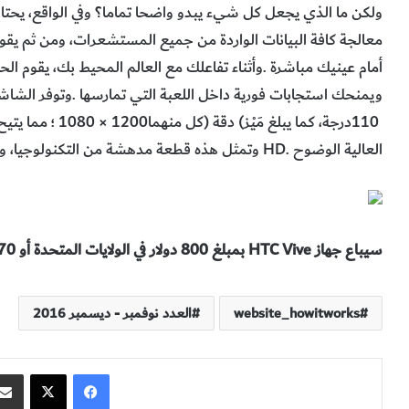
‬العالية‭ ‬الوضوح‭ ‬HD‭. ‬وتمثل‭ ‬هذه‭ ‬قطعة‭ ‬مدهشة‭ ‬من‭ ‬التكنولوجيا،‭ ‬ومن‭ ‬ثمّ‭ ‬ستكون‭ ‬تجربتك‭ ‬في‭ ‬استخدامها‭ ‬مذهلة‭.‬
سيباع‭ ‬جهاز‭ ‬HTC Vive‭ ‬بمبلغ‭ ‬800‭ ‬دولار‭ ‬في‭ ‬الولايات‭ ‬المتحدة‭ ‬أو‭ ‬770‭ ‬جنيهاً‭ ‬إسترلينياً‭ ‬في‭ ‬المملكة‭ ‬المتحدة
website_howitworks
العدد نوفمبر - ديسمبر 2016
فيسبوك
‫X