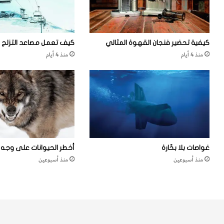
ا
ر
ل
ا
أ
ل
ل
مُ
كيفية تحضير فنجان القهوة المثالي
كيف تعمل مصاعد التزلج
ي
ك
منذ 4 أيام
منذ 4 أيام
ف
بِّ
ة
ر
ة
غواصات بلا بحّارة
أخطر الحيوانات على وجه ا
منذ أسبوعين
منذ أسبوعين