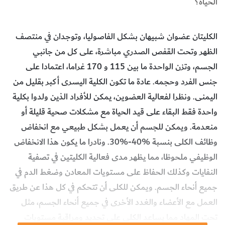
الحياة؟
الكليتان عضوان شبيهان بشكل الفاصوليا، وتوجدان في منتصف
الظهر وتحت القفص الصدري مباشرة، على كل من جانبي
الجسم، وتزن الواحدة ما بين 115 و 170 غراما، اعتمادا على
جنس الفرد وحجمه. عادة ما تكون الكلية اليسرى أكبر بقليل من
اليمنى. ونظرا لفعالية العضوين، يمكن للأفراد الذين ولدوا بكلية
واحدة فقط البقاء على قيد الحياة مع مشكلات صحية قليلة أو
منعدمة. ويمكن للجسم أن يعمل بشكل طبيعي مع انخفاض
وظائف الكلى بنسبة %40-%30. ونادرا ما يكون هذا الانخفاض
الوظيفي ملحوظا، مما يظهر مدى فعالية الكليتين في تصفية
النفايات وكذلك الحفاظ على مستويات المعادن وضغط الدم في
جميع أنحاء الجسم. ويمكن للكلى أن تتحكم في كل هذا عن طريق
العمل مع الأعضاء والغدد الأخرى في جميع أنحاء الجسم، مثل
تحت المهاد مما يساعد الكلى على تحديد ومراقبة مستويات