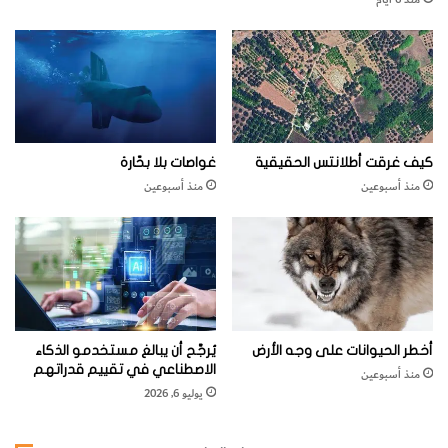
ة
ن
ا
د
ل
م
أ
ا
و
ت
ل
ص
ى
ا
؟
ب
كيف غرقت أطلانتس الحقيقية
غواصات بلا بحّارة
ب
منذ أسبوعين
منذ أسبوعين
ا
ل
ح
م
ى
؟
أخطر الحيوانات على وجه الأرض
يُرجَّح أن يبالغ مستخدمو الذكاء
الاصطناعي في تقييم قدراتهم
منذ أسبوعين
يوليو 6, 2026