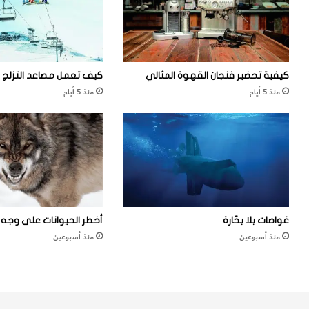
ن
ة
»
ع
ف
ل
ي
ى
ن
ا
كيفية تحضير فنجان القهوة المثالي
كيف تعمل مصاعد التزلج
ي
ل
منذ 5 أيام
منذ 5 أيام
و
ط
ي
ر
و
ق
ر
ا
ك
ل
؟
س
ر
ي
ع
غواصات بلا بحّارة
أخطر الحيوانات على وجه ا
ة
منذ أسبوعين
منذ أسبوعين
ف
ي
أ
ل
م