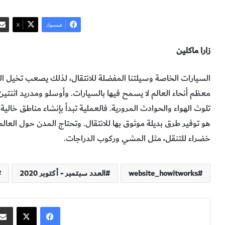
فيسبوك
‫X
زارا ماكلين
السيارات الخاصة وسيلتنا المفضلة للانتقال، لذلك يصعب تخيل ال
معظم أنحاء العالم لا يسمح فيها بالسيارات. وأوسلو ومدريد اثنتي
تلوث الهواء والحوادث المرورية. فالعملية تبدأ بإنشاء مناطق خالية
هو توفير طرق بديلة موثوق بها للانتقال. وتحتاج المدن حول العا
خضراء للتنقل، مثل المشي وركوب الدراجات.
website_howitworks
العدد سبتمبر - أكتوبر 2020
فيسبوك
‫X