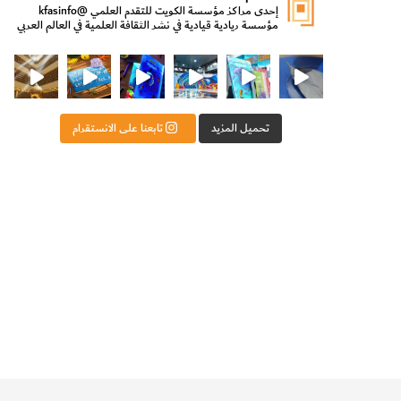
إحدى مراكز مؤسسة الكويت للتقدم العلمي
@kfasinfo
مؤسسة ريادية قيادية في نشر الثقافة العلمية في العالم العربي
ت للتقدم العلمي
ثقافة ووزير الدولة لشؤون الش
من الأعماق نكتشف ومن الكتب نتعلّم
⁨ رجعنا! ما كنّا بعيد! مجهزين لكم كل جديد!⁩
تحميل المزيد
تابعنا على الانستقرام