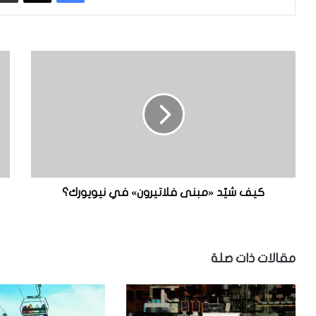
ك
ل
ي
م
ف
ا
ش
ذ
يّ
ا
د
ل
«
ا
م
ي
ب
و
ن
ج
كيف شيّد «مبنى فلاتيرون» في نيويورك؟
ى
د
ف
ح
ل
د
ا
ل
مقالات ذات صلة
ت
ل
ي
س
ر
ر
و
ع