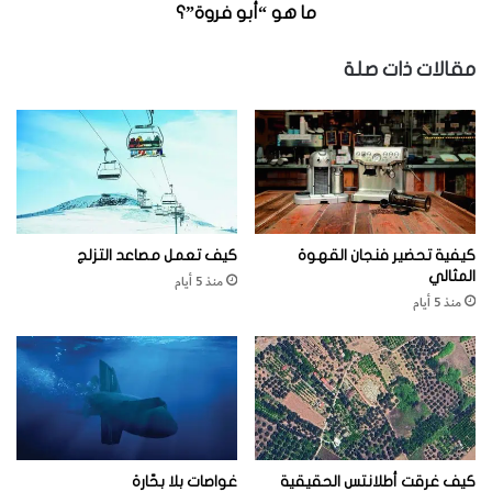
ب
ر
ما هو “أبو فروة”؟
ع
و
وإذا‭ ‬عُدنا‭ ‬إلى‭ ‬سهول‭ ‬السافانا،‭ ‬فسنجد‭ ‬أن‭ ‬الغلبة‭ ‬هنا‭ ‬للأسود‭.
ط
ة
مقالات ذات صلة
ا
”
ر
؟
د
؟
كيفية تحضير فنجان القهوة
كيف تعمل مصاعد التزلج
‬الجزء‭ ‬من‭ ‬الدماغ‭ ‬المعني‭ ‬بحل‭ ‬المشكلات‭ ‬والسلوك‭ ‬الاجتماعي‭.
المثالي
منذ 5 أيام
منذ 5 أيام
‬فالمنافسة‭ ‬شرسة‭.‬
كيف غرقت أطلانتس الحقيقية
غواصات بلا بحّارة