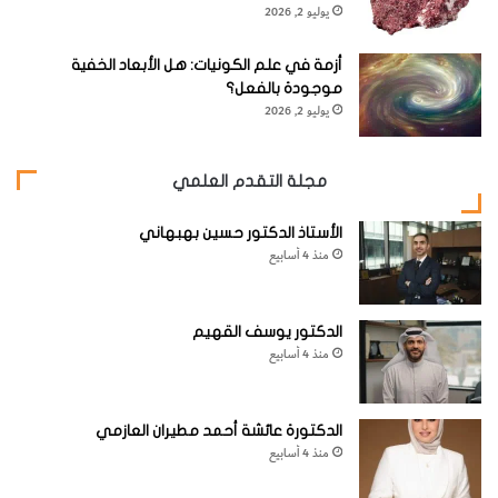
يوليو 2, 2026
أزمة في علم الكونيات: هل الأبعاد الخفية
موجودة بالفعل؟
يوليو 2, 2026
مجلة التقدم العلمي
الأستاذ الدكتور حسين بهبهاني
‬متناولها‭. ‬ويكتسب‭ ‬عنصر‭ ‬المفاجأة‭ ‬أهمية‭ ‬حيوية‭!‬
منذ 4 أسابيع
الدكتور يوسف القهيم
منذ 4 أسابيع
الدكتورة عائشة أحمد مطيران العازمي
منذ 4 أسابيع