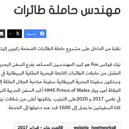
مهندس حاملة طائرات
فيسبوك
‫X
نظرة‭ ‬من‭ ‬الداخل‭ ‬على‭ ‬مشروع‭ ‬حاملة‭ ‬الطائرات‭ ‬الضخمة‭ ‬زكوين‭ ‬إليزابيث‭ ‬كلاسس
‬كلتا‭ ‬السفينتين‭ ‬ما‭ ‬يصل‭ ‬إلى‭ ‬1600‭ ‬فرد‭ ‬عند‭ ‬دخولها‭ ‬إلى‭ ‬الخدمة‭.‬
website_howitworks
العدد يناير - فبراير 2017