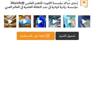
إحدى مراكز مؤسسة الكويت للتقدم العلمي
@kfasinfo
مؤسسة ريادية قيادية في نشر الثقافة العلمية في العالم العربي
ت للتقدم العلمي
ثقافة ووزير الدولة لشؤون الش
من الأعماق نكتشف ومن الكتب نتعلّم
⁨ رجعنا! ما كنّا بعيد! مجهزين لكم كل جديد!⁩
تحميل المزيد
تابعنا على الانستقرام