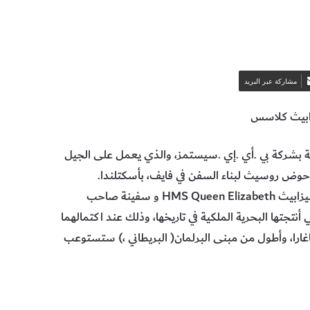
مشاركة عبر البريد
‬المقبل‭ ‬من‭ ‬حاملات‭ ‬الطائرات‭ ‬التابعة‭ ‬للبحرية‭ ‬الملكية‭ ‬البريطانية‭ ‬في‭ ‬حوض‭ ‬روسيث‭ ‬لبناء‭ ‬السفن‭ ‬في‭ ‬فايف،‭ ‬بأسكتلندا‭.