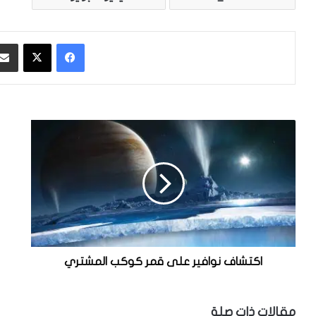
فيسبوك
‫X
ا
ي
ك
ر
ت
ى
ش
ه
ا
ذ
ف
ا
ا
ل
ن
ك
و
ت
اكتشاف‭ ‬نوافير‭ ‬على‭ ‬قمر‭ ‬كوكب‭ ‬المشتري
ا
ا
ف
ب
ي
أ
مقالات ذات صلة