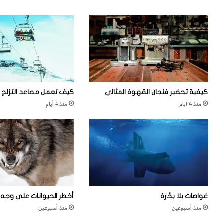
ر
ن
ك
ع
ع
ا
ل
ل
ى
م
ق
كيفية تحضير فنجان القهوة المثالي
كيف تعمل مصاعد التزلج
م
منذ 4 أيام
منذ 4 أيام
ر
ك
و
ك
ب
غواصات بلا بحّارة
أخطر الحيوانات على وجه ا
ا
منذ أسبوعين
منذ أسبوعين
ل
م