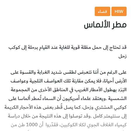
HIW
فضاء
مطر الألماس
‬زحل
‬كيمياء‭ ‬الغلاف‭ ‬الجوي‭ ‬لكلا‭ ‬الكوكبين،‭ ‬فقدّروا‭