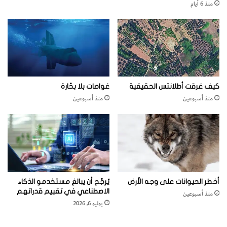
منذ 6 أيام
ل
ك
و
ك
ب
ا
ل
أ
كيف غرقت أطلانتس الحقيقية
غواصات بلا بحّارة
ح
منذ أسبوعين
منذ أسبوعين
م
ر
أخطر الحيوانات على وجه الأرض
يُرجَّح أن يبالغ مستخدمو الذكاء
الاصطناعي في تقييم قدراتهم
منذ أسبوعين
يوليو 6, 2026