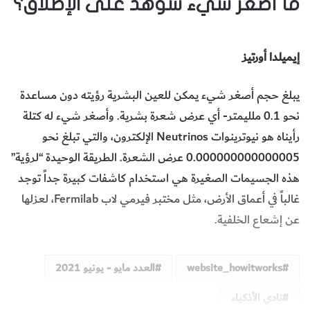
ما أصغر شيء شوهد على الإطلاق؟
إيميلدا أورتيز
يبلغ حجم أصغر شيء يمكن للعين البشرية رؤيته دون مساعدة
نحو 0.1 ملليمتر- أي عرض شعرة بشرية. وأصغر شيء له كتلة
رأيناه هو نيوترينوات Neutrinos الإلكترون، والتي تبلغ نحو
0.000000000000005 عرض الشعرة. الطريقة الوحيدة “لرؤية”
هذه الجسيمات الصغيرة هي استخدام كاشفات كبيرة جداً توجد
غالباً في أعماق الأرض، مثل مختبر فيرمي لاب Fermilab، لعزلها
عن إشعاع الخلفية.
website_howitworks
العدد مايو - يونيو 2021
نادي الأذكياء