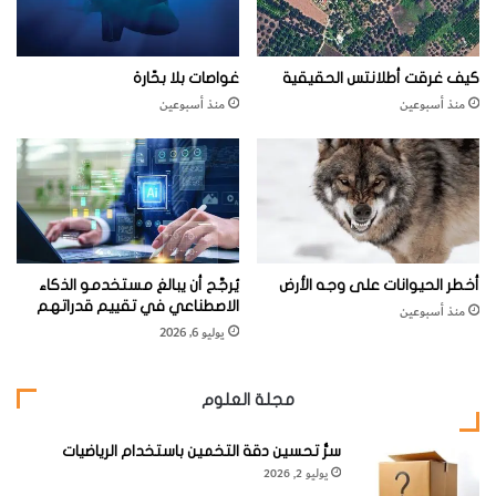
ل
ط
ا
كيف غرقت أطلانتس الحقيقية
غواصات بلا بحّارة
ئ
منذ أسبوعين
منذ أسبوعين
ر
ا
ت
ا
ل
س
و
ب
أخطر الحيوانات على وجه الأرض
يُرجَّح أن يبالغ مستخدمو الذكاء
ر
الاصطناعي في تقييم قدراتهم
منذ أسبوعين
س
يوليو 6, 2026
و
ن
ي
مجلة العلوم
ك
سرُّ تحسين دقة التخمين باستخدام الرياضيات
يوليو 2, 2026