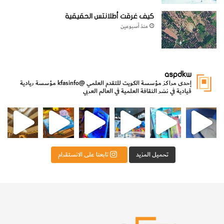
كيف غرقت أطلانتس الحقيقية
منذ أسبوعين
aspdkw
إحدى مراكز مؤسسة الكويت للتقدم العلمي
@kfasinfo
مؤسسة ريادية
قيادية في نشر الثقافة العلمية في العالم العربي
مي
الدولة لشؤون الش
من الأعماق نكتشف ومن الكتب نتعلّم
⁨ رجعنا! ما كنّا بعيد! مجهزين لكم كل جديد!⁩
تحميل المزيد
تابعنا على الانستقرام