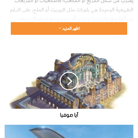
يقترب من شكل المربع أو المكعب؛ فالمكعبات أو المربعات
الطبيعية الوحيدة هي بلورات مثل البيريت أو الملح، على الرغم
من أنها صغيرة نسبيا. ويشير أي جرم مربع ضخم إلى صنع
البشر- أو ربما كان من صنع أحد أشكال الحياة الذكية الأخرى.
اظهر المزيد
website_howitworks
العدد يوليو - أغسطس 2017
آ
نادي الأذكياء
ي
ا
ص
و
ف
ي
ا
آيا صوفيا
إ
ي