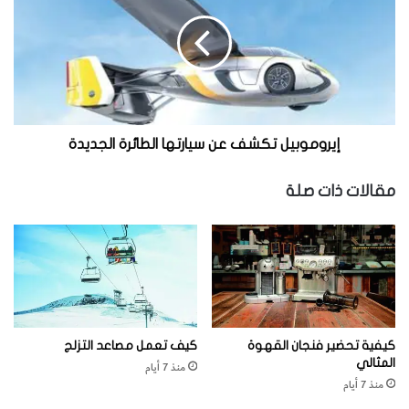
ر
و
م
و
ب
ي
ل
ت
إيروموبيل تكشف عن سيارتها الطائرة الجديدة
ك
ش
مقالات ذات صلة
ف
ع
ن
س
ي
ا
ر
ت
كيفية تحضير فنجان القهوة
كيف تعمل مصاعد التزلج
ه
المثالي
منذ 7 أيام
ا
منذ 7 أيام
ا