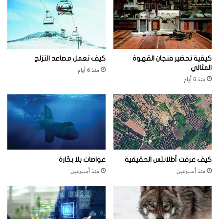
ي
ر
ن
و
ب
ي
كيفية تحضير فنجان القهوة
كيف تعمل مصاعد التزلج
ل
المثالي
منذ 6 أيام
منذ 6 أيام
كيف غرقت أطلانتس الحقيقية
غواصات بلا بحّارة
منذ أسبوعين
منذ أسبوعين