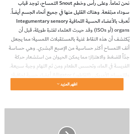
نحن تماماً. وعلى رأس وخطم Snout التمساح، توجد قباب
سوداء مرتفعة. وهناك القليل منها في جميع أنحاء الجسم أيضاً.
تُعرف بالأعضاء الحسية اللحافية Integumentary sensory
organs (أو ISOs) وقد حيرت العلماء لفترة طويلة، قبل أن
يُكتشف أن هذه النقاط غنية بالمستقبلات اللمسية؛ مما يجعل
أنف التمساح أكثر حساسية من الإصبع البشري. وهي حساسة
جدّاً للضغط والاهتزاز؛ مما يمكن الحيوان من استشعار حركة
الفريسة في الماء، وتحسس الطعام ومن ثم التهام وجبة سريعة.
وللتمساح الأمريكي (القاطور) Alligator أعضاء حسية لحافية؛
مما يجعله حيوانا شديد الحساسية، على الأقل من حيث الأنف.
اظهر المزيد
website_howitworks
العدد يناير - فبراير 2020
ط
العلوم البيئية
العلوم الطبيعية
ي
و
ر