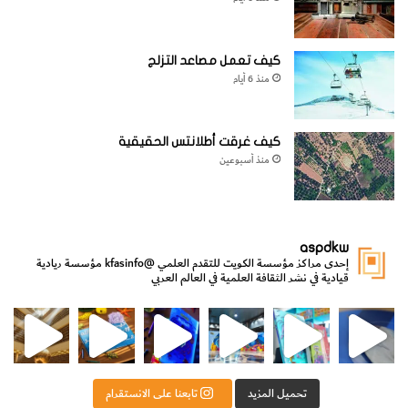
كيف تعمل مصاعد التزلج
منذ 6 أيام
كيف غرقت أطلانتس الحقيقية
منذ أسبوعين
aspdkw
إحدى مراكز مؤسسة الكويت للتقدم العلمي
@kfasinfo
مؤسسة ريادية
قيادية في نشر الثقافة العلمية في العالم العربي
مي
الدولة لشؤون الش
من الأعماق نكتشف ومن الكتب نتعلّم
⁨ رجعنا! ما كنّا بعيد! مجهزين لكم كل جديد!⁩
تحميل المزيد
تابعنا على الانستقرام