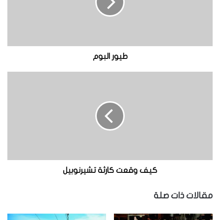
ا
ل
ب
و
م
طيور البوم
ك
ي
ف
و
ق
ع
ت
ك
ا
ر
كيف وقعت كارثة تشيرنوبيل
ث
ة
مقالات ذات صلة
ت
ش