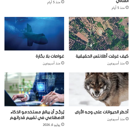
المثالي
منذ 5 أيام
ك
منذ 5 أيام
‬الزجاجة‭ ‬الثانية‭.‬
كيف غرقت أطلانتس الحقيقية
غواصات بلا بحّارة
منذ أسبوعين
منذ أسبوعين
أخطر الحيوانات على وجه الأرض
يُرجَّح أن يبالغ مستخدمو الذكاء
3
‬بناء‭ ‬الجسر
‭
الاصطناعي في تقييم قدراتهم
منذ أسبوعين
يوليو 6, 2026