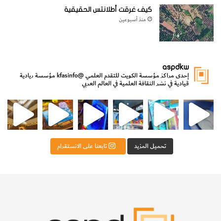
كيف غرقت أطلانتس الحقيقية
منذ أسبوعين
‬يعبر‭ ‬السلك‭ ‬فوق‭ ‬مكعب‭ ‬الثلج‭.‬
aspdkw
إحدى مراكز مؤسسة الكويت للتقدم العلمي
@kfasinfo
مؤسسة ريادية
قيادية في نشر الثقافة العلمية في العالم العربي
مي
الدولة لشؤون الش
من الأعماق نكتشف ومن الكتب نتعلّم
⁨ رجعنا! ما كنّا بعيد! مجهزين لكم كل جديد!⁩
تحميل المزيد
تابعنا على الانستقرام
6
‭‬تحديد‭ ‬المواقع‭ ‬الأمثل