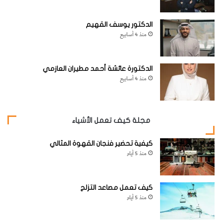
الدكتور يوسف القهيم
‬ثلج‭ ‬من‭ ‬المجمدة‭ ‬وضعه‭ ‬فوق‭ ‬اللبادة‭.‬
منذ 4 أسابيع
الدكتورة عائشة أحمد مطيران العازمي
منذ 4 أسابيع
مجلة كيف تعمل الأشياء
كيفية تحضير فنجان القهوة المثالي
منذ 5 أيام
كيف تعمل مصاعد التزلج
منذ 5 أيام
5
‭ ‬ الموازنة‭ ‬والتعليق