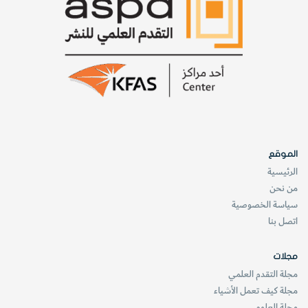
‬ليس‭ ‬عند‭ ‬أقصى‭ ‬حافتها‭.‬
الموقع
الرئيسية
من نحن
سياسة الخصوصية
اتصل بنا
مجلات
مجلة التقدم العلمي
7‭
مجلة كيف تعمل الأشياء
‬ شاهد‭ ‬القَطْع
مجلة العلوم