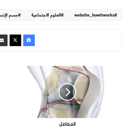
website_howitworks
العلوم الاجتماعية
جسم الإنس
فيسبوك
‫X
ا
ك
ل
ي
م
ف
ف
ي
ا
ع
ص
م
ل
ل
ت
ر
ق
المفاصل
ي