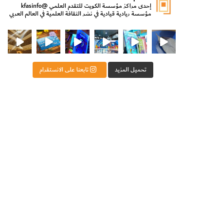
إحدى مراكز مؤسسة الكويت للتقدم العلمي
@kfasinfo
مؤسسة ريادية قيادية في نشر الثقافة العلمية في العالم العربي
ت للتقدم العلمي
ثقافة ووزير الدولة لشؤون الش
من الأعماق نكتشف ومن الكتب نتعلّم
⁨ رجعنا! ما كنّا بعيد! مجهزين لكم كل جديد!⁩
تحميل المزيد
تابعنا على الانستقرام