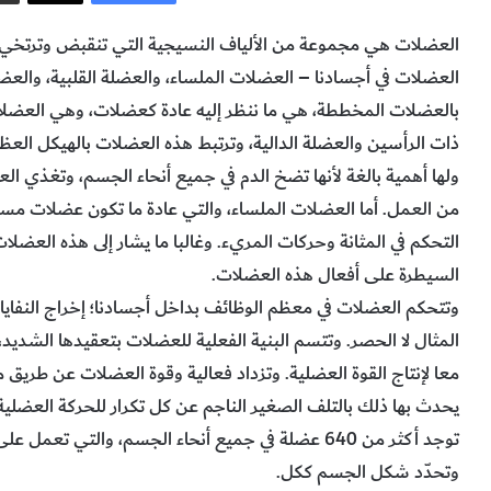
العضلات هي مجموعة من الألياف النسيجية التي تنقبض وترتخي لل
العضلات في أجسادنا – العضلات الملساء، والعضلة القلبية، والعض
بالعضلات المخططة، هي ما ننظر إليه عادة كعضلات، وهي العضلات
ذات الرأسين والعضلة الدالية، وترتبط هذه العضلات بالهيكل العظم
ولها أهمية بالغة لأنها تضخ الدم في جميع أنحاء الجسم، وتغذي الع
من العمل. أما العضلات الملساء، والتي عادة ما تكون عضلات مسطح
التحكم في المثانة وحركات المريء. وغالبا ما يشار إلى هذه العضلات ب
السيطرة على أفعال هذه العضلات.
وتتحكم العضلات في معظم الوظائف بداخل أجسادنا؛ إخراج النفايات
المثال لا الحصر. وتتسم البنية الفعلية للعضلات بتعقيدها الشديد
معا لإنتاج القوة العضلية. وتزداد فعالية وقوة العضلات عن طريق م
يحدث بها ذلك بالتلف الصغير الناجم عن كل تكرار للحركة العضلية،
توجد أكثر من 640 عضلة في جميع أنحاء الجسم، والت
وتحدّد شكل الجسم ككل.