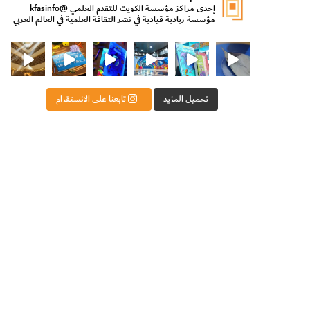
إحدى مراكز مؤسسة الكويت للتقدم العلمي
@kfasinfo
مؤسسة ريادية قيادية في نشر الثقافة العلمية في العالم العربي
ت للتقدم العلمي
ثقافة ووزير الدولة لشؤون الش
من الأعماق نكتشف ومن الكتب نتعلّم
⁨ رجعنا! ما كنّا بعيد! مجهزين لكم كل جديد!⁩
تحميل المزيد
تابعنا على الانستقرام