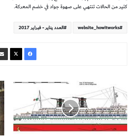
‬كثير‭ ‬من‭ ‬الحالات‭ ‬تنتهي‭ ‬على‭ ‬صهوة‭ ‬جواد‭ ‬في‭ ‬خضم‭ ‬المعركة‭.‬
website_howitworks
العدد يناير - فبراير 2017
فيسبوك
‫X
ا
م
ل
ك
س
ت
ف
ب
ي
ة
ن
ا
ة
ل
م
إ
ا
س