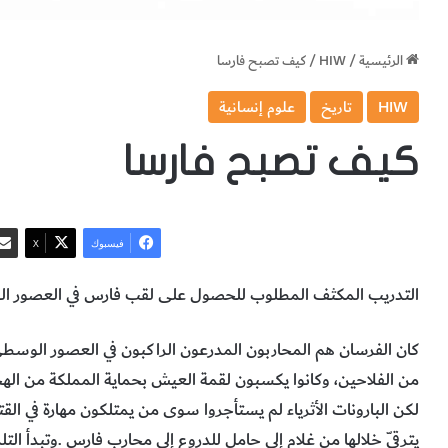
الرئيسية
/
HIW
/
كيف تصبح فارسا
HIW
تاريخ
علوم إنسانية
كيف تصبح فارسا
فيسبوك
‫X
التدريب‭ ‬المكثف‭ ‬المطلوب‭ ‬للحصول‭ ‬على‭ ‬لقب‭ ‬فارس‭ ‬في‭ ‬العصور‭ ‬الوسطى