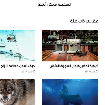
ي
ك
السفينة مايكل أنجلو
ك
ن
ل
د
أ
ر
مقالات ذات صلة
ن
ي
ج
ة
ل
و
كيفية تحضير فنجان القهوة المثالي
كيف تعمل مصاعد التزلج
منذ 4 أيام
منذ 4 أيام