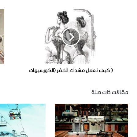
(
ن
ك
ا
ي
د
ف
ي
ت
ا
ع
ل
م
أ
ل
ذ
م
ك
ش
ي
( كيف تعمل مشدات الخصْر (الكورسيهات
د
ا
ا
ء
ت
مقالات ذات صلة
ا
ل
خ
صْ
ر
(
ا