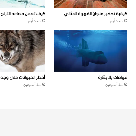
ل
ك
كيفية تحضير فنجان القهوة المثالي
كيف تعمل مصاعد التزلج
و
منذ 5 أيام
منذ 5 أيام
ر
س
ي
ه
ا
ت
غواصات بلا بحّارة
أخطر الحيوانات على وجه ا
منذ أسبوعين
منذ أسبوعين