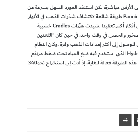
‬لتفكيك‭ ‬طبقات‭ ‬الذهب‭ ‬المحتملة‭ ‬عن‭ ‬طبقة‭ ‬الحصى‭ ‬السفلية‭. ‬كانت‭ ‬هذه‭ ‬الطريقة‭ ‬فعالة‭ ‬للغاية،‭ ‬إذ‭ ‬أدت‭ ‬إلى‭ ‬استخراج‭ ‬نحو‭ ‬340‭
مشاركة عبر البريد
طباعة