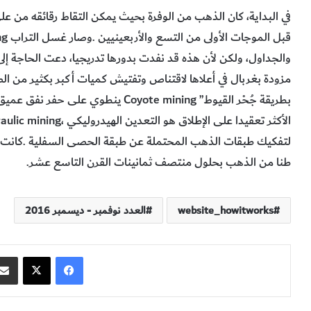
‬طنا‭ ‬من‭ ‬الذهب‭ ‬بحلول‭ ‬منتصف‭ ‬ثمانينات‭ ‬القرن‭ ‬التاسع‭ ‬عشر‭.‬
website_howitworks
العدد نوفمبر - ديسمبر 2016
فيسبوك
‫X