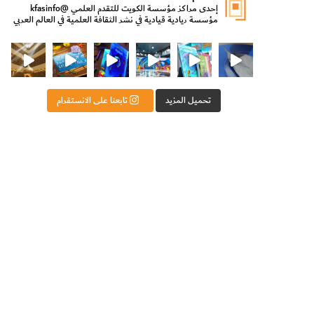
إحدى مراكز مؤسسة الكويت للتقدم العلمي
@kfasinfo
مؤسسة ريادية قيادية في نشر الثقافة العلمية في العالم العربي
ت للتقدم العلمي
ثقافة ووزير الدولة لشؤون الش
من الأعماق نكتشف ومن الكتب نتعلّم
⁨ رجعنا! ما كنّا بعيد! مجهزين لكم كل جديد!⁩
تحميل المزيد
تابعنا على الانستقرام