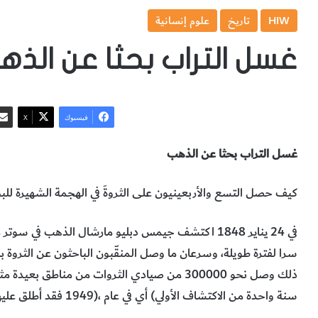
HIW
تاريخ
علوم إنسانية
غسل التراب بحثا عن الذه
فيسبوك
‫X
غسل‭ ‬التراب‭ ‬بحثا‭ ‬عن‭ ‬الذهب
كيف‭ ‬حصل‭ ‬التسع‭ ‬والأربعينيون‭ ‬على‭ ‬الثروةَ‭ ‬في‭ ‬الهجمة‭ ‬الشهيرة‭ ‬للبحث‭ ‬عن‭ ‬الذهب‭ ‬في‭ ‬كاليفورنيا‭.‬
‬سنة‭ ‬واحدة‭ ‬من‭ ‬الاكتشاف‭ ‬الأولي‭ (‬أي‭ ‬في‭ ‬عام‭ ‬1949‭)‬،‭ ‬فقد‭ ‬أطلق‭ ‬عليهم‭ ‬اسم‭ ‬التسع‭ ‬والأربعينيين‭ ‬49ers‭.‬