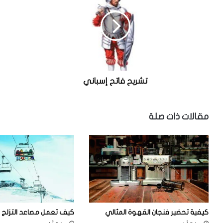
ر
ي
ي
ف
ح
ت
ف
ع
ا
م
ت
ل
ح
م
إ
ش
تشريح فاتح إسباني
س
د
ب
ا
ا
ت
مقالات ذات صلة
ن
ا
ي
ل
خ
صْ
ر
(
ا
ل
ك
كيفية تحضير فنجان القهوة المثالي
كيف تعمل مصاعد التزلج
و