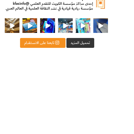
إحدى مراكز مؤسسة الكويت للتقدم العلمي
@kfasinfo
مؤسسة ريادية قيادية في نشر الثقافة العلمية في العالم العربي
ت للتقدم العلمي
ثقافة ووزير الدولة لشؤون الش
من الأعماق نكتشف ومن الكتب نتعلّم
⁨ رجعنا! ما كنّا بعيد! مجهزين لكم كل جديد!⁩
تحميل المزيد
تابعنا على الانستقرام