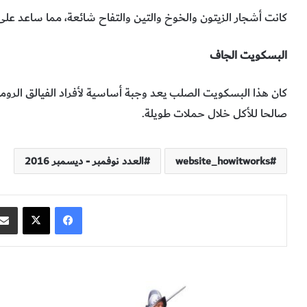
كانت‭ ‬أشجار‭ ‬الزيتون‭ ‬والخوخ‭ ‬والتين‭ ‬والتفاح‭ ‬شائعة،‭ ‬مما‭ ‬ساعد‭ ‬على‭ ‬وقاية‭ ‬الجنود‭ ‬من‭ ‬مرض‭ ‬الإسقربوط‭ ‬scurvy‭.‬
البسكويت‭ ‬الجاف
‬صالحا‭ ‬للأكل‭ ‬خلال‭ ‬حملات‭ ‬طويلة‭.‬
website_howitworks
العدد نوفمبر - ديسمبر 2016
فيسبوك
‫X
ت
(
ش
ك