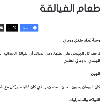
طعام الفيالقة
فيسبوك
‫X
وجبة‭ ‬غداء‭ ‬جندي‭ ‬روماني
‬الجندي‭ ‬الروماني‭ ‬العادي
الجبن
كان‭ ‬الرومان‭ ‬يحبون‭ ‬الجبن‭ ‬المدخن،‭ ‬والذي‭ ‬كان‭ ‬غالبا‭ ‬ما‭ ‬يؤكل‭ ‬مع‭ ‬شحم‭ ‬الخنزير‭ ‬المقدّد‭.‬
الفواكه‭ ‬والخضراوات