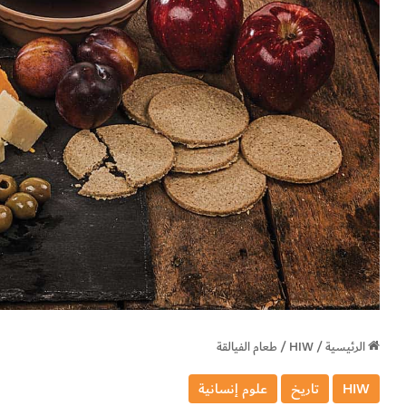
الرئيسية
/
HIW
/
طعام الفيالقة
HIW
تاريخ
علوم إنسانية