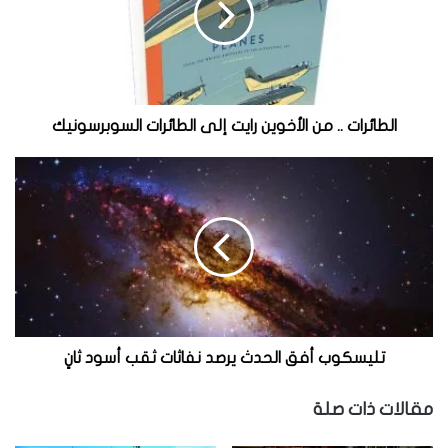
القارئ ليكون المحارب البيئي القادم.
ئ
ر
ا
ت
website_howitworks
العدد مايو - يونيو 2021
.
.
كتب
الطائرات .. من الأخوين رايت إلى الطائرات السوبرسونيك
م
ن
ت
ا
ل
ل
ي
أ
س
خ
ك
و
و
ي
ب
ن
أ
ر
ف
ا
ق
تليسكوب أفق الحدث يرصد نفاثات ثقب أسود ثانٍ
ي
ا
ت
ل
مقالات ذات صلة
إ
ح
ل
د