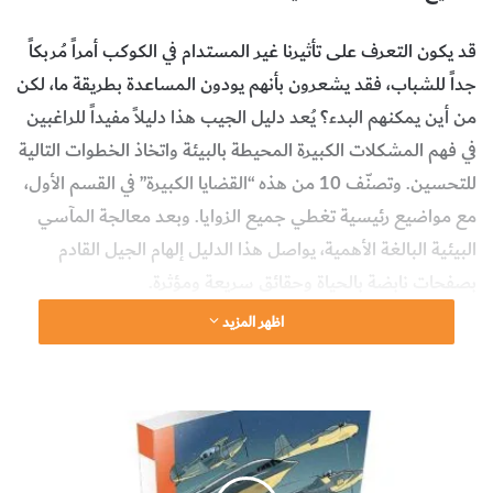
قد يكون التعرف على تأثيرنا غير المستدام في الكوكب أمراً مُربكاً
جداً للشباب، فقد يشعرون بأنهم يودون المساعدة بطريقة ما، لكن
من أين يمكنهم البدء؟ يُعد دليل الجيب هذا دليلاً مفيداً للراغبين
في فهم المشكلات الكبيرة المحيطة بالبيئة واتخاذ الخطوات التالية
للتحسين. وتصنّف 10 من هذه “القضايا الكبيرة” في القسم الأول،
مع مواضيع رئيسية تغطي جميع الزوايا. وبعد معالجة المآسي
البيئية البالغة الأهمية، يواصل هذا الدليل إلهام الجيل القادم
بصفحات نابضة بالحياة وحقائق سريعة ومؤثرة.
بُذل الحرص لتوعية القراء الصغار ليس فقط بالأنماط المقلقة، بل
اظهر المزيد
كذلك بالرواد البيئيين الملهمين، للتأكد من تزويدهم بالأدوات
اللازمة لاتخاذ الإجراءات إذا قرروا ذلك.
يسرد الكتاب قصص الشخصيات المؤثرة التي أحدثت فرقاً، من
ا
تشارلز داروين إلى غريتا ثونبيرغ Greta Thunberg، كما يقدم
ل
ط
نصائح مهمة للبحث الدقيق والتوصيل الفعال لآرائهم، مما يهيئ
ا