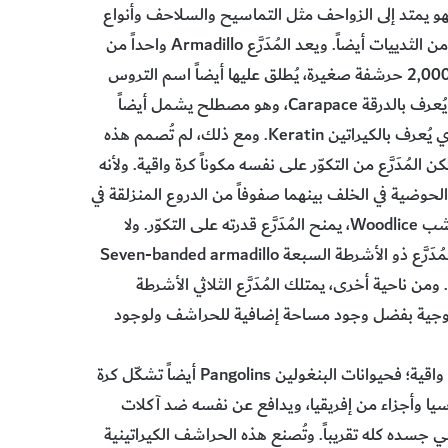
هو يمتد إلى الزواحف مثل التماسيح والسلاحف وأنواع
من الأسماك مثل سمكة الرمح القاطورية Alligator gar والعديد من الثدييات أيضاً. ويعد المُدَرَّع Armadillo واحداً من
أشهر الثدييات المدرعة. وتغطي غالبية هذا المخلوق الصغير نحو 2,000 حرشفة صغيرة، يُطلق عليها أيضاً اسم التروس
Scutes، التي نتأت من جلده لتشكل بنية خارجية تشبه الصدفة. ويُعرف بالدرقة Carapace، وهو مصطلح يشمل أيضاً
صدفة السلاحف، يتكون هذا الجزء الخارجي الصلب من بروتين قوي يُعرف بالكيراتين Keratin. ومع ذلك، لم تُصمم هذه
المُدَرَّع من التكوّر على نفسه مكوناً كرة واقية. ولأنه
 الحوضية في الخلف بينهما صفوفاً من الدروع المنزلقة في
المنتصف. وهذا التصميم التلسكوبي الذي يشبه تصميم قمل الخشب Woodlice، يمنح المُدَرَّع قدرته على التكوّر. ولا
يمكن لجميع أنواع المُدَرَّع تشكيل درع كروية كاملة. فمثلاً، يفتقر المُدَرَّع ذو الأشرطة السبعة Seven-banded armadillo
ن ناحية أخرى، يمتلك المُدَرَّع الثلاثي الأشرطة
له إلى كرة بيولوجية بفضل وجود مساحة إضافية للحراشف ولوجود
وليست حيوانات المُدَرَّع وحدها التي تفضّل تكوير أجسامها في كرة واقية؛ فحيوانات البنغولين Pangolins أيضاً تشكّل كرة
يا وأجزاء من إفريقيا، ويدافع عن نفسه ضد آكلات
 جسده كله تقريباً. وتُصنع هذه الحراشف الكيراتينية