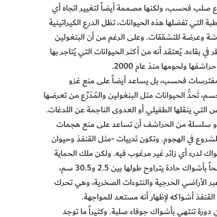
فاع صلب فحسب، ولكنها مصممة أيضاً لتغيير اتجاه أي
طبة التي تفضلها هذه الحيوانات، تظل الدرع الكيراتينية
اشة وعرضة للتشققات. وعلى الرغم من أن البنغولين
ي بقاءه. يُعتقد أنه من أكثر الحيوانات التي يُتاجر بها
اشفها ولحومها منذ عام 2000.
لمفترسات فحسب، بل يساعد أيضاً على منع غزو
، تَحدُّ الحيوانات مثل البنغولين والمُدَرَّع من تعرضها
راض التي ينقلها الطفيلي أو العدوى الناجمة عن اللدغات.
 أو سلسلة من الحراشف أن تساعد على منع هجمات
شروع في الهجوم. وتكون ثدييات -مثل القنفذ وحيوان
مسلحةً بآلاف الأشواك لدرء أي زائر غير مرغوب فيه. ولكن ملك الحماية
الشائكة هو القنفذ Porcupine الذي يستوطن إفريقيا. ولكونه مسلحاً بأشواك حادة يتراوح طولها بين 2.5 و30.5 سم،
 عبر الأراضي الحرجية والنتوءات الصخرية، وهي تحرك
قنفذ أشواكه لإظهار أنه مستعد للمواجهة.
ي دورة تنتهي بأشواك جوفاء صلبة. وكثيراً ما توجد