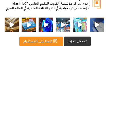
إحدى مراكز مؤسسة الكويت للتقدم العلمي
@kfasinfo
مؤسسة ريادية قيادية في نشر الثقافة العلمية في العالم العربي
ت للتقدم العلمي
ثقافة ووزير الدولة لشؤون الش
من الأعماق نكتشف ومن الكتب نتعلّم
⁨ رجعنا! ما كنّا بعيد! مجهزين لكم كل جديد!⁩
تحميل المزيد
تابعنا على الانستقرام