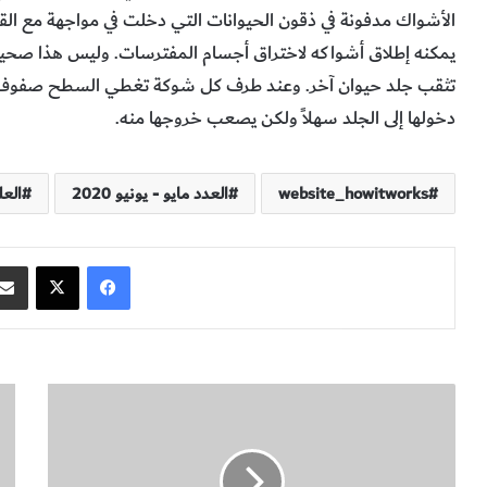
الأشواك مدفونة في ذقون الحيوانات التي دخلت في مواجهة مع القنفذ
يمكنه إطلاق أشواكه لاختراق أجسام المفترسات. وليس هذا صحي
دخولها إلى الجلد سهلاً ولكن يصعب خروجها منه.
website_howitworks
العدد مايو - يونيو 2020
العل
فيسبوك
‫X
ك
أ
ي
س
ف
ر
ي
ا
ع
ر