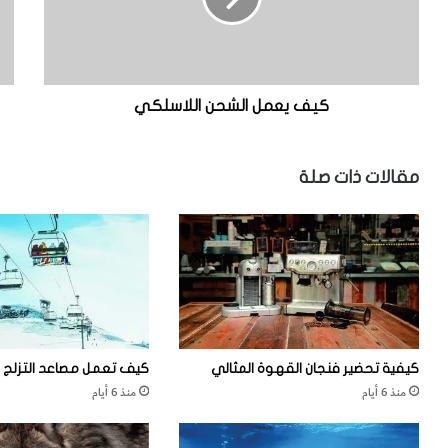
م
ا
ل
ل
ا
ج
ل
ل
ش
د
كيف يعمل الشحن اللاسلكي
ح
ن
ا
مقالات ذات صلة
ل
ل
ا
س
ل
ك
ي
كيفية تحضير فنجان القهوة المثالي
كيف تعمل مصاعد التزلج
منذ 6 أيام
منذ 6 أيام