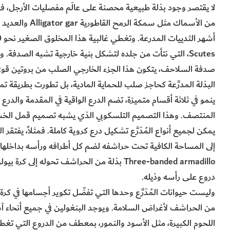
لا يقتصر وجود بذلة طبيعية محصنة على عالَم مفصليات الأرجل، ف
البذلة المدرَّعة كحاجز صلب للحماية المادية، بل تطورت بطريقة تمكن 
ينمو في ثلاثة أقسام متميزة، تضم الدرع الواقية في المقدمة والدرع
إلى المساحة الكافية تحت حراشفه لضم كل أطرافه ورأسه بداخلها. وم
Three-banded armadillo بذلة من الحراشف تحو
دروع على رأسه وذيله.
من الحراشف لأغراض السلامة. ويوجد البنغولين في جميع أنحاء آس
اللحوم الكبيرة، مثل الأسود والنمور، بمعطف من الدروع التي تغطي