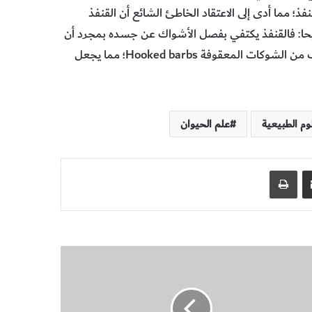
؛ مما أدى إلى الاعتقاد الخاطئ الشائع أن القنفذ
حا: فالقنفذ يكتفي بفصل الأشواك عن جسده بمجرد أن
تثقب جلد حيوان آخر. وعند طرف كل شوكة تغطي السطح صفوف من الشوكات المعقوفة Hooked barbs؛ مما يجعل
وم الطبيعية
علم الحيوان
مشاركة عبر البريد
طباعة