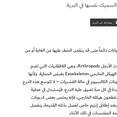
السميك نفسها في البرية
مشاركة عبر البريد
يوانات دائماً متى قد ينقض الخطر عليها من الغابة أو من
وهناك مجموعة من الحيوانات المعروفة بمظهرها المدرع. مفصليات الأرجل Arthropods، وهي اللافقاريات التي تضم
الحشرات والسرطانات والعقارب، تعيش بداخل بذلة صلبة تسمى الهيكل الخارجي Exoskeleton بغرض الحماية. ولأنها
كيتينية Chitin-protein صلبة – أو كربونات الكالسيوم في حالة القشريات – لا تتوسع هذه الدرع
يدة في كل مرة تضيق عليه الدرع، فيُستبدل في عملية
 حجم حيوان مثل السلطعون هيكله الخارجي، فإنه يمتص بعض كربونات
وبعد إطلاق إنزيم خاص لفصل بذلته القديمة، ينفصل
 المفترسات في تلك الأثناء.