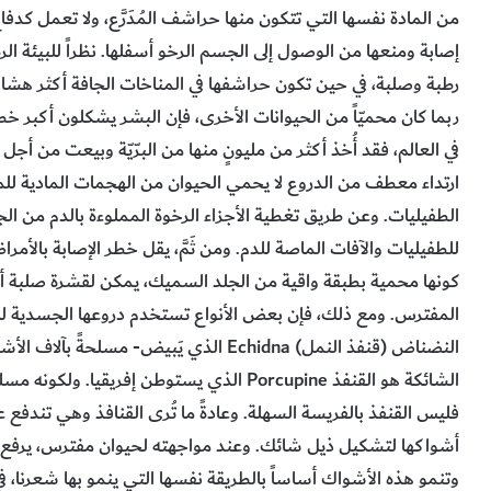
من المادة نفسها التي تتكون منها حراشف المُدَرَّع، ولا تعمل كد
إصابة ومنعها من الوصول إلى الجسم الرخو أسفلها. نظراً للبيئة الر
رطبة وصلبة، في حين تكون حراشفها في المناخات الجافة أكثر هش
ربما كان محميّاً من الحيوانات الأخرى، فإن البشر يشكلون أكبر خطر ف
في العالم، فقد أُخذ أكثر من مليونٍ منها من البرّيّة وبيعت من أجل حر
ارتداء معطف من الدروع لا يحمي الحيوان من الهجمات المادية ل
الطفيليات. وعن طريق تغطية الأجزاء الرخوة المملوءة بالدم من الجسم
للطفيليات والآفات الماصة للدم. ومن ثَمَّ، يقل خطر الإصابة بالأم
كونها محمية بطبقة واقية من الجلد السميك، يمكن لقشرة صلبة
المفترس. ومع ذلك، فإن بعض الأنواع تستخدم دروعها الجسدية لل
النضناض (قنفذ النمل) Echidna الذي يَبيض- 
فليس القنفذ بالفريسة السهلة. وعادةً ما تُرى القنافذ وهي تندفع
أشواكها لتشكيل ذيل شائك. وعند مواجهته لحيوان مفترس، يرفع ال
وتنمو هذه الأشواك أساساً بالطريقة نفسها التي ينمو بها شعرنا، ف