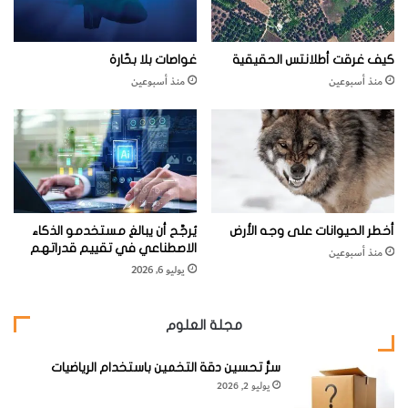
ف
ا
ل
كيف غرقت أطلانتس الحقيقية
غواصات بلا بحّارة
ع
منذ أسبوعين
منذ أسبوعين
ل
م
ا
ءُ
ا
ل
س
ب
أخطر الحيوانات على وجه الأرض
يُرجَّح أن يبالغ مستخدمو الذكاء
بَ
الاصطناعي في تقييم قدراتهم
منذ أسبوعين
أ
يوليو 6, 2026
خ
ي
ر
مجلة العلوم
اً
سرُّ تحسين دقة التخمين باستخدام الرياضيات
يوليو 2, 2026