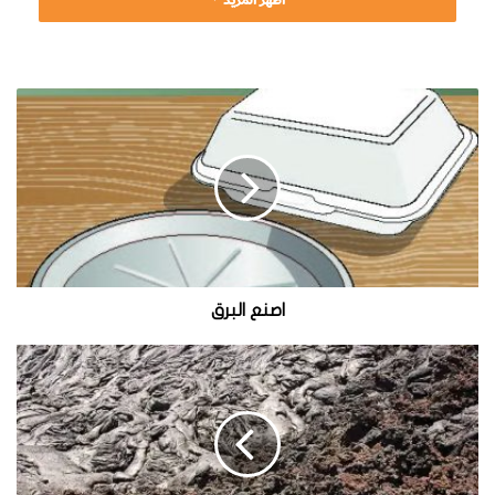
ا
ص
ن
ع
ا
ل
ب
ر
ق
اصنع البرق
ت
أ
ت
ي
ا
ل