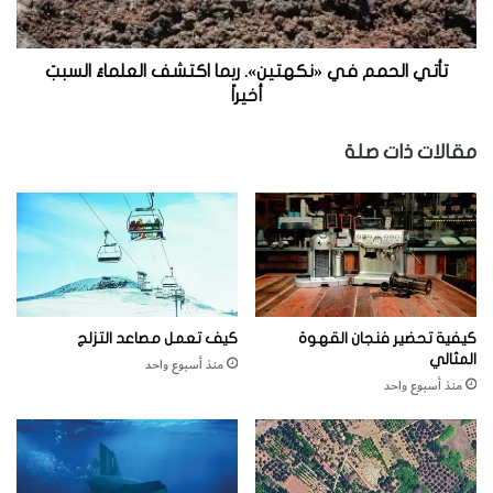
ح
م
م
ف
تأتي الحمم في «نكهتين». ربما اكتشف العلماءُ السببَ
ي
أخيراً
«
ن
مقالات ذات صلة
ك
ه
ت
ي
ن
»
.
ر
كيفية تحضير فنجان القهوة
كيف تعمل مصاعد التزلج
ب
المثالي
منذ أسبوع واحد
م
منذ أسبوع واحد
ا
ا
ك
ت
ش