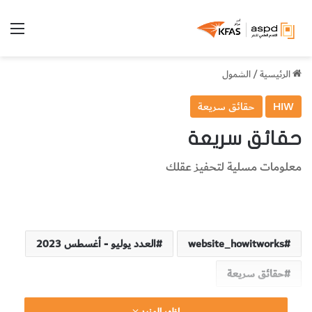
الق
الرئيسية
/
الشمول
HIW
حقائق سريعة
حقائق سريعة
معلومات مسلية لتحفيز عقلك
website_howitworks
العدد يوليو - أغسطس 2023
حقائق سريعة
اظهر المزيد