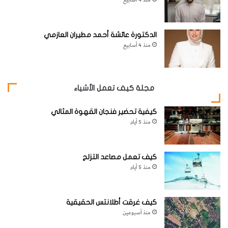
منذ 4 أسابيع
هنالك ما هو أقل بقليل من 900 من الرؤوس الحجرية
الدكتورة عائشة أحمد مطيران العازمي
المعروفة بالمواي MOIA
منذ 4 أسابيع
في
جزيرة الفصح EASTER ISLAND
مجلة كيف تعمل الأشياء
كيفية تحضير فنجان القهوة المثالي
منذ 5 أيام
يُمكن وضع 1.3 مليون
كيف تعمل مصاعد التزلج
أرض داخل الشمس
منذ 5 أيام
كيف غرقت أطلانتس الحقيقية
منذ أسبوعين