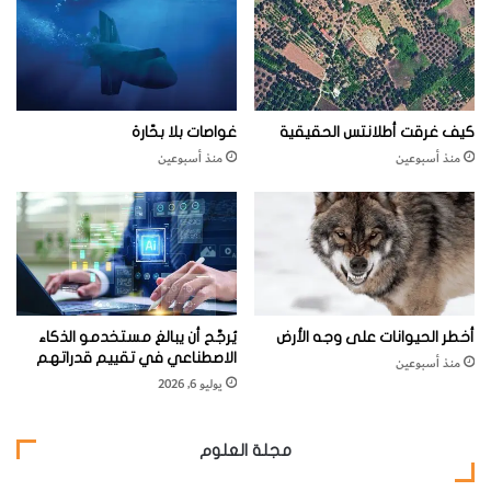
ر
ل
2
32.8 مليون ميل
أ
ا
ز
ج
م
ت
ة
م
ل
ا
كيف غرقت أطلانتس الحقيقية
غواصات بلا بحّارة
يمتلك عاهل إنجلترا قانونياً سُدس الأراضي على كوكب الأرض
ل
ع
منذ أسبوعين
منذ أسبوعين
ك
ي
و
ب
ك
ت
ب
ح
يمكن صنع الألماس من زبدة
ذ
ي
رٍ
ص
الفول السوداني تحت ضغط عالٍ
أخطر الحيوانات على وجه الأرض
يُرجَّح أن يبالغ مستخدمو الذكاء
ح
الاصطناعي في تقييم قدراتهم
منذ أسبوعين
ي
يوليو 6, 2026
؟
مجلة العلوم