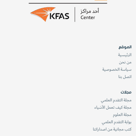
لــــــتــــــر
يحتاج الفيل البالغ إلى شرب ملء 2.5 حوض استحمام من
الماء يومياً
الموقع
الرئيسية
من نحن
website_howitworks
العدد مارس-أبريل 2022
سياسة الخصوصية
حقائق سريعة
اتصل بنا
مجلات
مجلة التقدم العلمي
مجلة كيف تعمل الأشياء
مجلة العلوم
بوابة التقدم العلمي
كتب مجانية من اصداراتنا