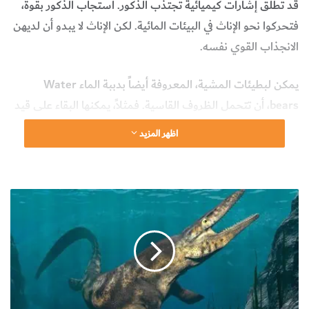
‬الانجذاب‭ ‬القوي‭ ‬نفسه‭. ‬
يمكن‭ ‬لبطيئات‭ ‬المشية،‭ ‬المعروفة‭ ‬أيضاً‭ ‬بدببة‭ ‬الماء ‬Water‭
‬الحياة‭ ‬عند‭ ‬التعرض‭ ‬لكل‭ ‬من‭ ‬فراغ‭ ‬الفضاء‭ ‬والإشعاع‭ ‬الكوني
اظهر المزيد
‬بعض‭ ‬الحيوانات،‭ ‬يصعب‭ ‬التمييز‭ ‬بين‭ ‬ذكر‭ ‬وأنثى‭ ‬بطيئات‭ ‬المشية.
‬هناك‭ ‬اختلافات‭ ‬في‭ ‬الحجم،‭ ‬لكن‭ ‬لا‭ ‬توجد‭ ‬ملامح‭ ‬ثانوية‭ ‬واضحة.
ا
ك
ت
ش
ا
ف
‬زوج. ‬ولاختبار‭ ‬هذه‭ ‬النظرية،‭ ‬أجرت‭ ‬جوستين‭ ‬شارترين Justine‭
”
ت