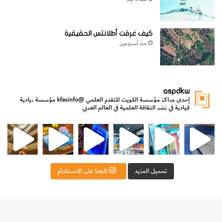
كيف غرقت أطلانتس الحقيقية
منذ أسبوعين
aspdkw
إحدى مراكز مؤسسة الكويت للتقدم العلمي
@kfasinfo
مؤسسة ريادية
قيادية في نشر الثقافة العلمية في العالم العربي
مي
الدولة لشؤون الش
من الأعماق نكتشف ومن الكتب نتعلّم
⁨ رجعنا! ما كنّا بعيد! مجهزين لكم كل جديد!⁩
تحميل المزيد
تابعنا على الانستقرام