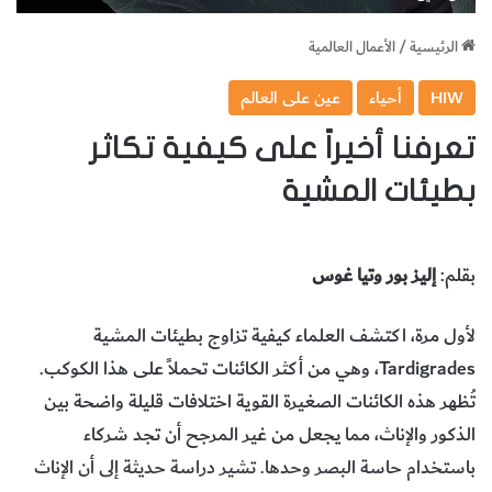
الرئيسية
/
الأعمال العالمية
HIW
أحياء
عين على العالم
تعرفنا أخيراً على كيفية تكاثر
بطيئات المشية
بقلم:‬
‭ ‬إليز‭ ‬بور‭ ‬وتيا‭ ‬غوس
لأول‭ ‬مرة،‭ ‬اكتشف‭ ‬العلماء‭ ‬كيفية‭ ‬تزاوج‭ ‬بطيئات‭ ‬المشية
Tardigrades‬، وهي‭ ‬من‭ ‬أكثر‭ ‬الكائنات‭ ‬تحملاً‭ ‬على‭ ‬هذا‭ ‬الكوكب.