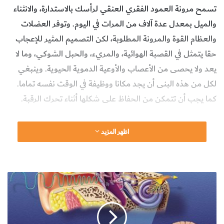
تسمح مرونة العمود الفقري العنقي لرأسك بالاستدارة، والانثناء
والميل بمعدل عدة آلاف من المرات في اليوم. وتوفر العضلات
والعظام القوة والمرونة المطلوبة، لكن التصميم المثير للإعجاب
حقا يتمثل في القصبة الهوائية، والمريء، والحبل الشوكي، وما لا
يعد ولا يحصى من الأعصاب والأوعية الدموية الحيوية. وينبغي
لكل من هذه البنى أن يجد مكانا ووظيفة في الوقت نفسه تماما.
كما يجب أن تتمكن من الحفاظ على شكلها أثناء تحرك الرقبة.
وجميع هذه البنى متكيفة للغاية لتحقيق أهدافها. وتتمتع القصبة
اظهر المزيد
الهوائية بالحماية من قبل حلقة من الغضاريف القوية بحيث لا
تنهار، والتي تسمح بما يكفي من المرونة للتحرك عند تمديدها.
وفوقها، تسمح الحنجرة للهواء بالتحرك فوق الأحبال الصوتية
ك
حتى نتمكن من الكلام. ووراءها يوجد المريء، وهو أنبوب عضلي
ي
ف
يمر عبره الطعام والشراب في طريقهما إلى المعدة. وبداخل العظام
ت
الداعمة للعنق يقبع الحبل الشوكي، الذي ينقل الأعصاب الحيوية
ع