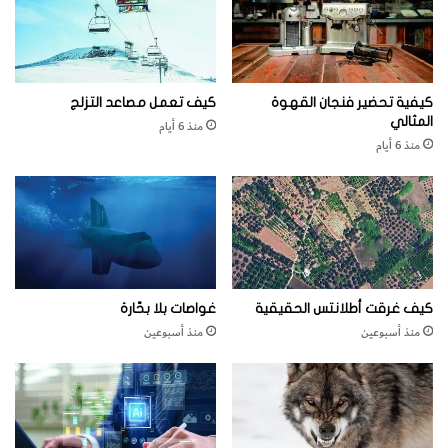
ع
ظ
م
ي
ا
كيفية تحضير فنجان القهوة
كيف تعمل مصاعد التزلج
ل
المثالي
منذ 6 أيام
ب
منذ 6 أيام
ش
ر
ي
كيف غرقت أطلانتس الحقيقية
غواصات بلا بحّارة
منذ أسبوعين
منذ أسبوعين