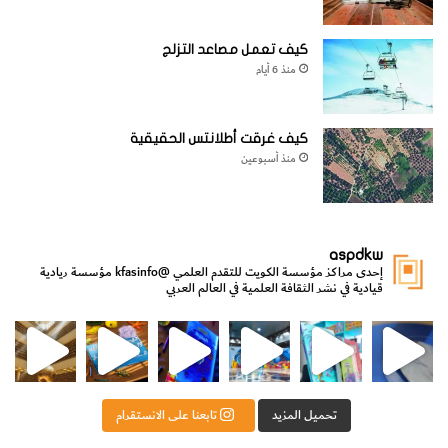
كيف تعمل مصاعد التزلج
منذ 6 أيام
كيف غرقت أطلانتس الحقيقية
منذ أسبوعين
aspdkw
إحدى مراكز مؤسسة الكويت للتقدم العلمي
@kfasinfo
مؤسسة ريادية
قيادية في نشر الثقافة العلمية في العالم العربي
مي
الدولة لشؤون الش
من الأعماق نكتشف ومن الكتب نتعلّم
⁨ رجعنا! ما كنّا بعيد! مجهزين لكم كل جديد!⁩
تحميل المزيد
تابعنا على الانستقرام