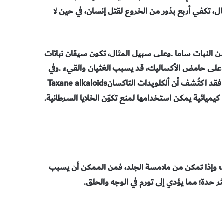
‬حالات‭ ‬أخرى،‭ ‬من‭ ‬الممكن‭ ‬أن‭ ‬تفيد‭ ‬النباتات‭ ‬السامة‭ ‬صحتك‭ ‬بالفعل،‭ ‬فقد‭ ‬اكتُشف‭ ‬أن‭ ‬ألكلويدات‭ ‬التاكسان‭ ‬Taxane alkaloids‭
‬السامة‭ ‬التي‭ ‬توجد‭ ‬في‭ ‬أشجار‭ ‬الطقسوس‭ ‬Yew‭ ‬تحتوي‭ ‬على‭ ‬مركبات‭ ‬كيميائية‭ ‬يمكن‭ ‬استخدامها‭ ‬لمنع‭ ‬تكوّن‭ ‬الخلايا‭ ‬السرطانية‭.