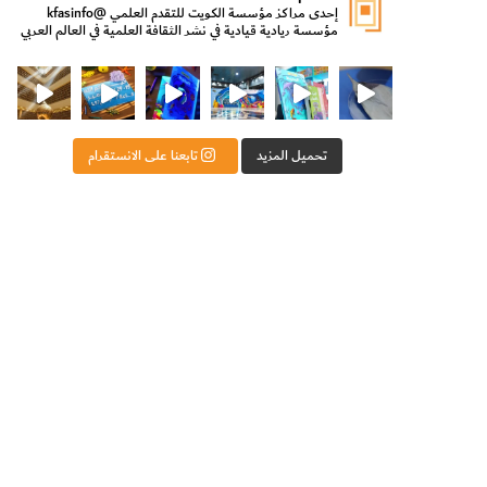
إحدى مراكز مؤسسة الكويت للتقدم العلمي
@kfasinfo
مؤسسة ريادية قيادية في نشر الثقافة العلمية في العالم العربي
ت للتقدم العلمي
ثقافة ووزير الدولة لشؤون الش
من الأعماق نكتشف ومن الكتب نتعلّم
⁨ رجعنا! ما كنّا بعيد! مجهزين لكم كل جديد!⁩
تحميل المزيد
تابعنا على الانستقرام