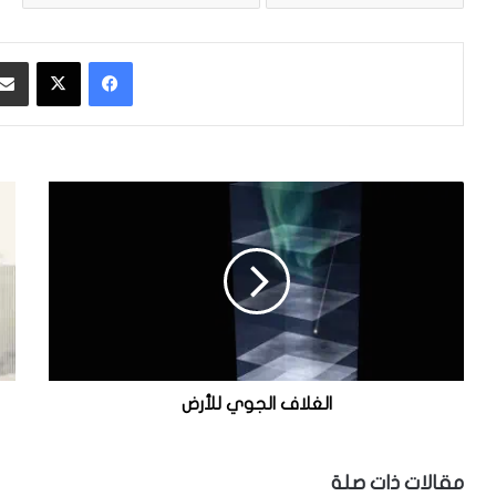
فيسبوك
‫X
ا
م
ل
ا
غ
ا
ل
ل
ا
ر
ف
ط
ا
و
ل
ب
ج
ة
و
؟
الغلاف الجوي للأرض
ي
ل
ل
مقالات ذات صلة
أ