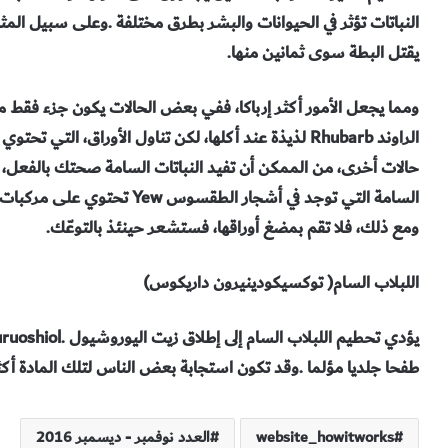
‬يقتل‭ ‬البطة‭ ‬سوى‭ ‬ثمانين‭ ‬منها‭.‬
‬ومع‭ ‬ذلك،‭ ‬فلا‭ ‬تقم‭ ‬بمضغ‭ ‬أوراقها،‭ ‬فستشعر‭ ‬حينئذ‭ ‬بالتوعّك‭.‬
اللبلاب‭ ‬السام‭ )‬توكسيكودينيرون‭ ‬داريكوس‭(
‬طفحا‭ ‬جلديا‭ ‬مؤلما‭. ‬وقد‭ ‬تكون‭ ‬استجابة‭ ‬بعض‭ ‬الناس‭ ‬لتلك‭ ‬المادة‭ ‬أكثر‭ ‬حدة؛‭ ‬مما‭ ‬يؤدي‭ ‬إلى‭ ‬تورم‭ ‬في‭ ‬الوجه‭ ‬والحلق‭.‬
website_howitworks
العدد نوفمبر - ديسمبر 2016