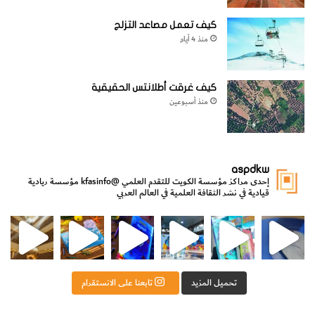
كيف تعمل مصاعد التزلج
منذ 4 أيام
كيف غرقت أطلانتس الحقيقية
منذ أسبوعين
aspdkw
إحدى مراكز مؤسسة الكويت للتقدم العلمي
@kfasinfo
مؤسسة ريادية
قيادية في نشر الثقافة العلمية في العالم العربي
مي
الدولة لشؤون الش
من الأعماق نكتشف ومن الكتب نتعلّم
⁨ رجعنا! ما كنّا بعيد! مجهزين لكم كل جديد!⁩
تحميل المزيد
تابعنا على الانستقرام