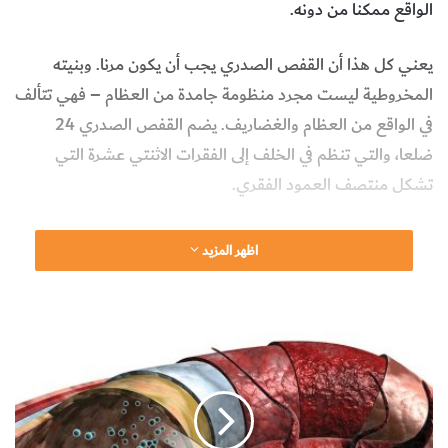
الواقع ممكنا من دونه.
يعني كل هذا أن القفص الصدري يجب أن يكون مرنا. وبنيته
المخروطية ليست مجرد منظومة جامدة من العظام – فهي تتألف
في الواقع من العظام والغضاريف. يضم القفص الصدري 24
ضلعا، والتي تنظم في الخلف إلى الفقرات الاثنتي عشرة التي
تشكل منتصف العمود الفقري.
وتلتقي الأجزاء الغضروفية من الضلوع من الأمام باللوحة
اظهر المزيد
المسطحة الطويلة المؤلفة من ثلاثة عظام، والمعروفة بالقص
(عظمة الصدر)؛ أو أن معظمها يفعل ذلك. ويُطلق على أزواج
الضلوع من الأول إلى السابع اسم «الضلوع الحقيقية» لأنها متصلة
ا
مباشرة بعظم القص. أما أزواج الضلوع من الثامن إلى العاشر؛
س
ت
فتتصل بالقص على نحو غير مباشر عن طريق بنى غضروفية
ك
أخرى، ولذلك يشار إليها بـ«الضلوع الكاذبة». ويظل الزوجان
ش
ا