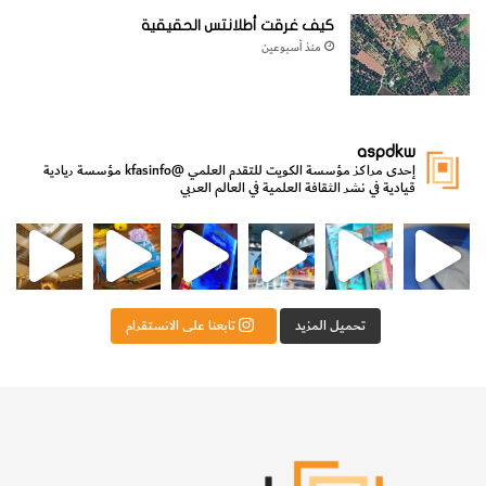
كيف غرقت أطلانتس الحقيقية
منذ أسبوعين
aspdkw
إحدى مراكز مؤسسة الكويت للتقدم العلمي
@kfasinfo
مؤسسة ريادية
قيادية في نشر الثقافة العلمية في العالم العربي
مي
الدولة لشؤون الش
من الأعماق نكتشف ومن الكتب نتعلّم
⁨ رجعنا! ما كنّا بعيد! مجهزين لكم كل جديد!⁩
تحميل المزيد
تابعنا على الانستقرام