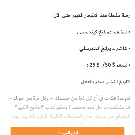
رحلة‭ ‬مذهلة‭ ‬منذ‭ ‬الانفجار‭ ‬الكبير‭ ‬حتى‭ ‬الآن
•المؤلف‭: ‬دورلنغ‭ ‬كيندرسلي‭
•الناشر‭: ‬دورلنغ‭ ‬كيندرسلي‭
•السعر‭: ‬25‭ ‬£‭
/‬50‭ $
•تاريخ‭ ‬النشر‭: ‬صدر‭ ‬بالفعل
كم‭ ‬مرة‭ ‬فكّرت‭ ‬في‭ ‬أن‭ ‬كل‭ ‬ذرة‭ ‬من‭ ‬جسمك‭ ‬–‭ ‬وكل‭ ‬ذرة‭ ‬من‭ ‬حولك‭ ‬–‭
اظهر المزيد