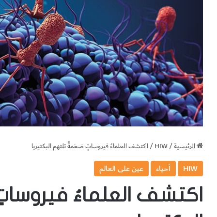
الرئيسية
/
HIW
/
اكتشف العلماءُ فيروساتٍ ضخمةً تلتهم البكتيريا
HIW
أحياء
عين على العالم
اكتشف العلماءُ فيروسات