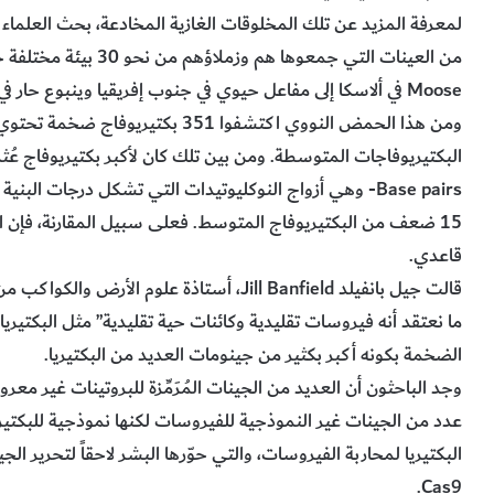
من العينات التي جمعوها 
Moose في ألاسكا إلى مفاعل حيوي في جنوب إفريقيا وينبوع حار في التبت.
ومن هذا الحمض النووي اكتشفوا 351 
Base pairs- وهي أزواج النوكليوتيدات التي تشكل درجات ا
15 ضعف من البكتيريوفاج المتوسط. فعلى سبيل المقارنة، فإن ا
قاعدي.
قالت جيل بانفيلد Jill Banfield، أستاذة علوم 
الضخمة بكونه أكبر بكثير من جينومات العديد من البكتيريا.
وجد الباحثون أن العديد من الجينات المُرَمِّزة للبروتينات غير مع
عدد من الجينات غير النموذجية للفيروسات لكنها نموذجية للبكت
Cas9.