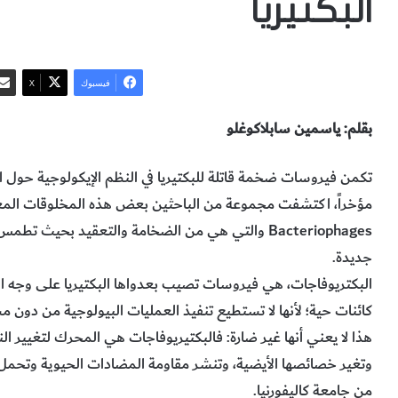
البكتيريا
فيسبوك
‫X
بقلم: ياسمين سابلاكوغلو
تكمن فيروسات ضخمة قاتلة للبكتيريا في النظم الإيكولوجية حول العال
مؤخراً، اكتشفت مجموعة من الباحثين بعض هذه المخلوقات المعروف
Bacteriophages والتي هي من الضخامة والتعقيد بحيث تط
جديدة.
البكتريوفاجات، هي فيروسات تصيب بعدواها البكتيريا على وجه الت
كائنات حية؛ لأنها لا تستطيع تنفيذ العمليات البيولوجية من دون م
هذا لا يعني أنها غير ضارة: فالبكتيريوفاجات هي المحرك لتغيير ال
وتغير خصائصها الأيضية، وتنشر مقاومة المضادات الحيوية وتحمل 
من جامعة كاليفورنيا.