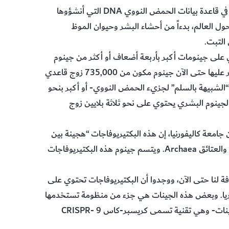
لمعرفة المزيد عن تلك المخلوقات الغازية المخادعة، بحث العلماء في قاعدة بيانات الحمض النووي DNA التي أنشؤوها
هم وزملاؤهم من نحو 30 بيئة مختلفة حول العالم، بدءاً من أحشاء البشر وحيوان الموظ
بكتيريوفاج ضخمة تحتوي على جينومات أكبر بأربعة أضعاف أو أكثر من جينوم
البكتيريوفاجات المتوسطة. ومن بين تلك كان لأكبر بكتيريوفاج عُثر عليها حتى الآن جينوم مكون من 735,000 زوج قاعدي
لبنية “الشبيهة بالسلم” لجزيء الحمض النووي- أو أكبر بنحو
لجينوم البشري يحتوي على نحو ثلاثة بلايين زوج
الأرض والكواكب من جامعة كاليفورنيا، إن هذه البكتيريوفاجات “هجينة بين
ما نعتقد أنه فيروسات تقليدية وكائنات حية تقليدية” مثل البكتيريا والعتائق Archaea. ويتسم جينوم هذه البكتيريوفاجات
روفة لنا حتى الآن، ووجدوا أن البكتيريوفاجات تحتوي على
يريا. وبعض هذه الجينات هي جزء من منظومة تستخدمها
البكتيريا لمحاربة الفيروسات، والتي حوّرها البشر لاحقاً لتحرير الجينات- وهي تقنية تسمى كريسبر-كاس 9 CRISPR-