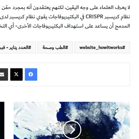
لا يعرف العلماء على وجه اليقين، لكنهم يعتقدون أنه بمجرد حقن ه
نظام كريسبر CRISPR في البكتيريوفاجات يقوي نظام كري
المدمج أن يساعد على استهداف البكتيريوفاجات الأخرى- أي الت
website_howitworks
الطب وصحة
العدد يناير - فبراير 
فيسبوك
‫X
ا
ح
ل
ر
ق
ب
ا
ا
ر
ل
ة
ف