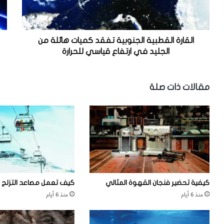
ا
ض
ل
ا
ق
ء
ط
ا
القارة القطبية الجنوبية تفقد كميات هائلة من
ب
ل
الجليد في ارتفاع قياسي للحرارة
ي
إ
ة
ل
ا
ك
مقالات ذات صلة
ل
ت
ج
ر
ن
و
و
ن
ب
ي
ي
ة
ت
ف
كيفية تحضير فنجان القهوة المثالي
كيف تعمل مصاعد التزلج
ق
منذ 6 أيام
منذ 6 أيام
د
ك
م