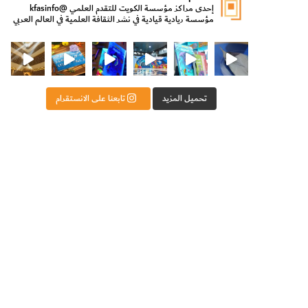
إحدى مراكز مؤسسة الكويت للتقدم العلمي
@kfasinfo
مؤسسة ريادية قيادية في نشر الثقافة العلمية في العالم العربي
ت للتقدم العلمي
ثقافة ووزير الدولة لشؤون الش
من الأعماق نكتشف ومن الكتب نتعلّم
⁨ رجعنا! ما كنّا بعيد! مجهزين لكم كل جديد!⁩
تحميل المزيد
تابعنا على الانستقرام