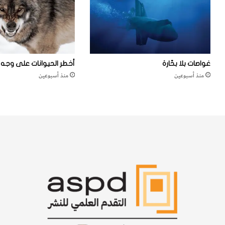
ي
ا
ت
ه
ا
ئ
غواصات بلا بحّارة
أخطر الحيوانات على وجه ا
ل
منذ أسبوعين
منذ أسبوعين
ة
م
ن
ا
ل
ج
ل
ي
د
ف
ي
ا
ر
ت