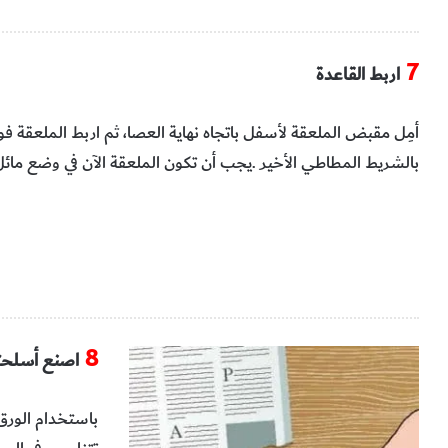
7
اربط‭ ‬القاعدة
‬بالشريط‭ ‬المطاطي‭ ‬الأخير‭. ‬يجب‭ ‬أن‭ ‬تكون‭ ‬الملعقة‭ ‬الآن‭ ‬في‭ ‬وضع‭ ‬مائل‭.‬
8
اصنع‭ ‬أسلحتك