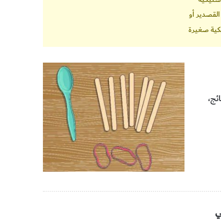
القصدير أو
كية صغيرة