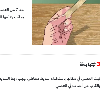
‬بجانب‭ ‬بعضها‭ ‬البعض‭.‬
3
ثبّتها‭ ‬بدقة
‬بالقرب‭ ‬من‭ ‬أحد‭ ‬طرفي‭ ‬العصي‭.‬