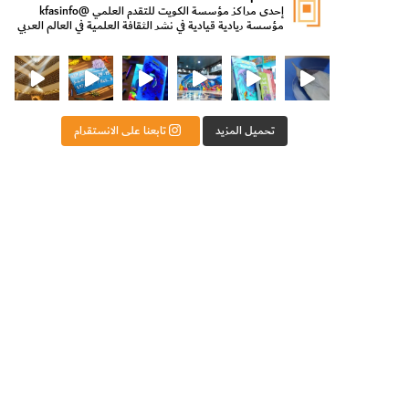
إحدى مراكز مؤسسة الكويت للتقدم العلمي
@kfasinfo
مؤسسة ريادية قيادية في نشر الثقافة العلمية في العالم العربي
ت للتقدم العلمي
ثقافة ووزير الدولة لشؤون الش
من الأعماق نكتشف ومن الكتب نتعلّم
⁨ رجعنا! ما كنّا بعيد! مجهزين لكم كل جديد!⁩
تحميل المزيد
تابعنا على الانستقرام