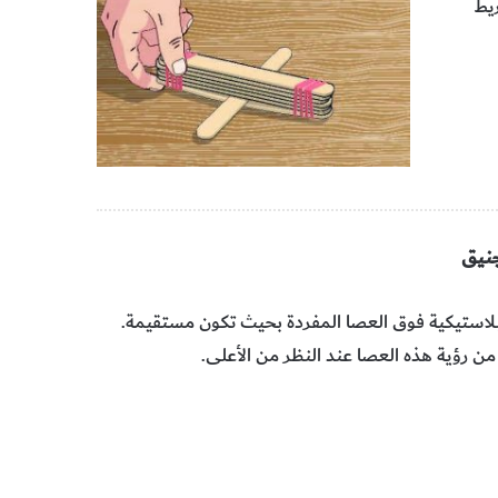
ضع‭ ‬الملعقة‭ ‬البلاستيكية‭ ‬فوق‭ ‬العصا‭ ‬المفردة‭ ‬بحيث‭ ‬تكون‭ ‬مستقيمة.