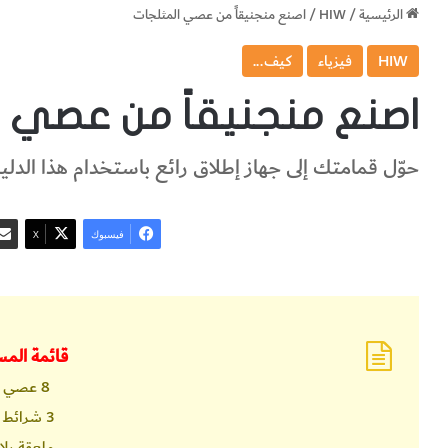
الرئيسية
/
HIW
/
اصنع منجنيقاً من عصي المثلجات
HIW
فيزياء
كيف...
اصنع منجنيقاً من عصي ا
حوّل قمامتك إلى جهاز إطلاق رائع باستخدام هذا الدل
فيسبوك
‫X
قائمة‭ ‬المستلزمات
8 عصي خشبية
3 شرائط مطاطية
ملعقة بلا