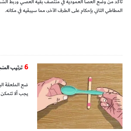
‬المطاطي‭ ‬الثاني‭ ‬بإحكام‭ ‬على‭ ‬الطرف‭ ‬الآخر،‭ ‬مما‭ ‬سيبقيه‭ ‬في‭ ‬مكانه‭.‬
6
ترتيب‭ ‬المنجنيق
‬يجب‭ ‬ألا‭ ‬تتمكن‭ ‬من‭ ‬رؤية‭ ‬هذه‭ ‬العصا‭ ‬عند‭ ‬النظر‭ ‬من‭ ‬الأعلى‭.‬