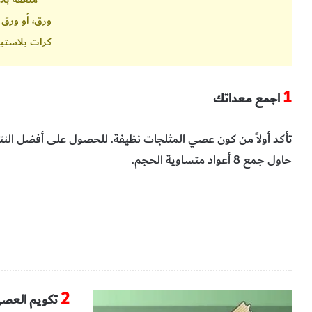
ورق، أو ورق 
كرات بلاستي
1‬
اجمع‭ ‬معداتك
‬حاول‭ ‬جمع 8 ‬أعواد‭ ‬متساوية‭ ‬الحجم‭.‬
2‬
تكويم‭ ‬العصي