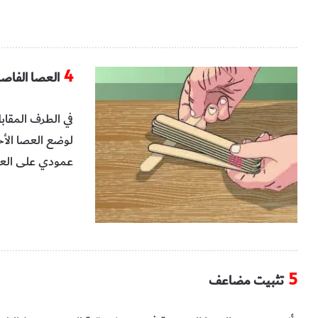
4
العصا‭ ‬الفاصلة
‬عمودي‭ ‬على‭ ‬العصي‭ ‬المتبقية‭.‬
5
تثبيت‭ ‬مضاعف