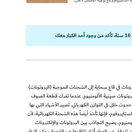
ك
تحدث‭ ‬الصواعق‭ ‬عندما‭ ‬تنجذب‭ ‬الشحنات‭ ‬الكهربائية‭ ‬السالبة‭ (‬الإلكترونات‭ ‬في‭ ‬قاع‭ ‬سحابة‭ ‬إلى‭ ‬الشحنات‭ ‬الموجبة (‬البروتونات)