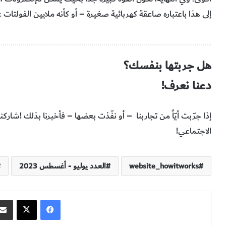
‬إلى‭ ‬هذا‭ ‬باعتباره‭ ‬صاعقة‭ ‬كهربائية‭ ‬صغيرة‭ – ‬أو‭ ‬كأنه‭ ‬ملايين‭ ‬الفولتات‭ ‬عند‭ ‬التعرض‭ ‬لعاصفة‭ ‬رعدية‭.‬
هل جربتها بنفسك؟
دعنا نعرف!
إذا‭ ‬جرّبت‭ ‬أيّاً‭ ‬من‭ ‬تجاربنا‭ –
‬الاجتماعي‭!‬
website_howitworks
العدد يوليو - أغسطس 2023
فيسبوك
‫X