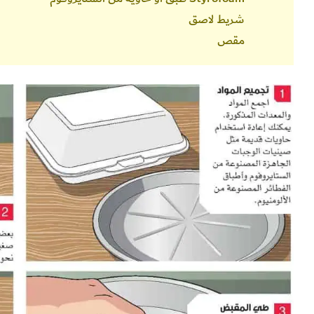
شريط لاصق
مقص