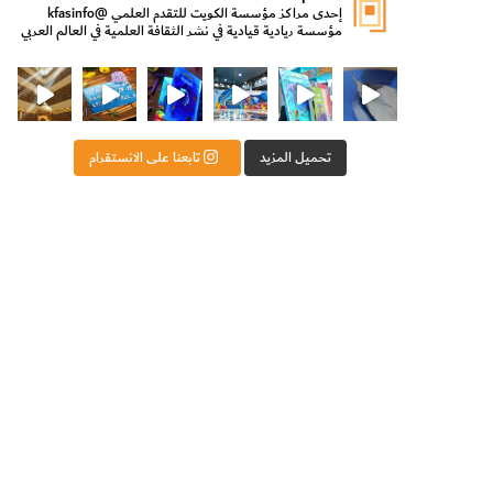
إحدى مراكز مؤسسة الكويت للتقدم العلمي
@kfasinfo
مؤسسة ريادية قيادية في نشر الثقافة العلمية في العالم العربي
ت للتقدم العلمي
ثقافة ووزير الدولة لشؤون الش
من الأعماق نكتشف ومن الكتب نتعلّم
⁨ رجعنا! ما كنّا بعيد! مجهزين لكم كل جديد!⁩
تحميل المزيد
تابعنا على الانستقرام