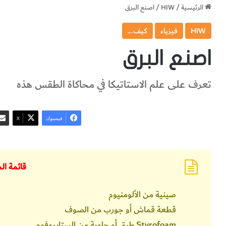
الرئيسية
/
HIW
/
اصنع البرق
HIW
فيزياء
كيف...
اصنع البرق
تعرف على علم الاستاتيكا في محاكاة الطقس هذه
فيسبوك
‫X
قائمة‭ ‬المعدات
صينية من الألومنيوم
قطعة قماش أو جورب من الصوف
Styrofoam طبق أو حاوية من الستايروفوم