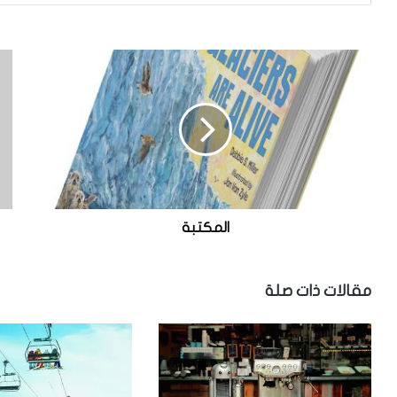
ا
ح
ل
ق
م
ا
ك
ئ
ت
ق
ب
س
ة
ر
ي
ع
ة
المكتبة
مقالات ذات صلة