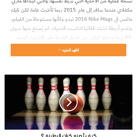
‬الأموال‭ ‬لمؤسسة‭ ‬مايكل‭ ‬جي‭ ‬فوكس‭ ‬Michael J Fox
اظهر المزيد
Foundation‭ ‬لمكافحة‭ ‬مرض‭ ‬باركنسون‭.‬
website_howitworks
العدد مارس - أبريل 2017
ك
ي
حقائق ومعلومات عامة
ف
تُ
ص
ن
ع
ك
ر
ا
كيف تُصنع كرات البولينغ ؟