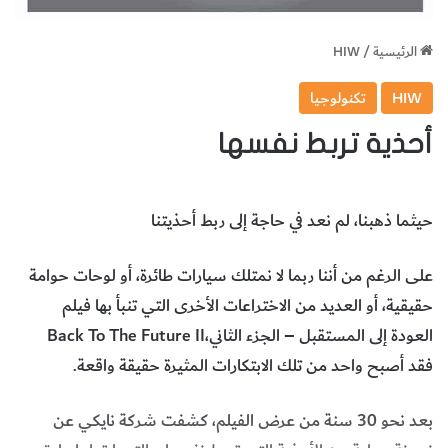
الرئيسية
/
HIW
HIW
تكنولوجيا
أحذية تربط نفسها
حيثما‭ ‬ذهبنا،‭ ‬لم‭ ‬نعد‭ ‬في‭ ‬حاجة‭ ‬إلى‭ ‬ربط‭ ‬أحذيتنا
‬حقيقية،‭ ‬أو‭ ‬العديد‭ ‬من‭ ‬الاختراعات‭ ‬الأخرى‭ ‬التي‭ ‬تنبأ‭ ‬بها‭ ‬فيلم‭
‬العودة‭ ‬إلى‭ ‬المستقبل‭ ‬–‭ ‬الجزء‭ ‬الثاني‭ ‬Back To The Future II،‭
‬فقد‭ ‬أصبح‭ ‬واحد‭ ‬من‭ ‬تلك‭ ‬الابتكارات‭ ‬المثيرة‭ ‬حقيقة‭ ‬واقعة‭.‬