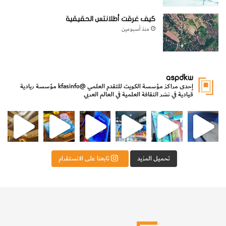
كيف غرقت أطلانتس الحقيقية
منذ أسبوعين
aspdkw
إحدى مراكز مؤسسة الكويت للتقدم العلمي
@kfasinfo
مؤسسة ريادية
قيادية في نشر الثقافة العلمية في العالم العربي
مي
الدولة لشؤون الش
من الأعماق نكتشف ومن الكتب نتعلّم
⁨ رجعنا! ما كنّا بعيد! مجهزين لكم كل جديد!⁩
تحميل المزيد
تابعنا على الانستقرام