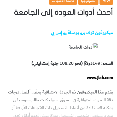
HIW
تكنولوجيا
قائمة الأمنيات
أحدث أدوات العودة إلى الجامعة
ميكروفون توك برو بوصلة يو إس بي
السعر:
149
دولارًا (نحو
108.20
جنية إسترليني)
www.jlab.com
يقدم هذا الميكروفون ذو الجودة الاحترافية بعضَ أفضل درجات
دقة الصوت المتوافرة في السوق. سواء كنت طالب موسيقى
يمكنه الاستفادة من أنماط التسجيل ذات الاتجاهات الأربعة أو
مجرد شخص متحمس لتسجيل بودكاست، فهذه أداة رائعة.