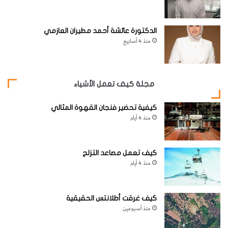
الدكتورة عائشة أحمد مطيران العازمي
منذ 4 أسابيع
مجلة كيف تعمل الأشياء
كيفية تحضير فنجان القهوة المثالي
منذ 4 أيام
السعر:
250
جنيهًا إسترلينيًا
(نحو
349.99
دولارًا
)
www.sony.co.uk / electronics.sony.com
كيف تعمل مصاعد التزلج
منذ 4 أيام
قد تكون الجامعة مكانًا صاخبًا، خاصة عندما ترغب في المذاكرة.
أحدث سماعات الرأس اللاسلكية لإلغاء الضوضاء من سوني هي
كيف غرقت أطلانتس الحقيقية
منذ أسبوعين
الطريقة المثلى لقضاء بعض الوقت الهادئ في الأماكن العامة.