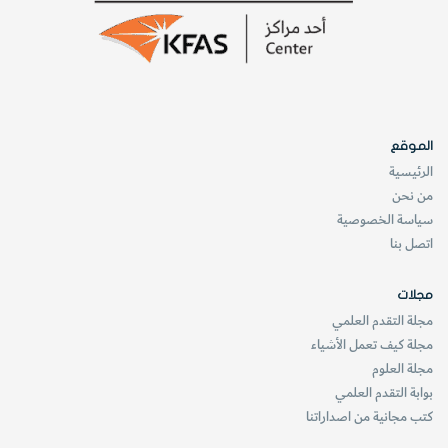
الموقع
الرئيسية
من نحن
سياسة الخصوصية
اتصل بنا
السعر:
ابتداء من
229.99
جنية إسترليني \
269.99
دولار
أمريكي
)
مجلات
مجلة التقدم العلمي
www.amazon.co.uk / www.amazon.com
مجلة كيف تعمل الأشياء
مجلة العلوم
بوابة التقدم العلمي
ستحتاج إلى قراءة كتب لا تعَد ولا تُحصى قبل الحصول على
كتب مجانية من اصداراتنا
شهادتك الدراسية. ولكن بدلًا من ملء رفوف مكتبتك، يمكِّنك