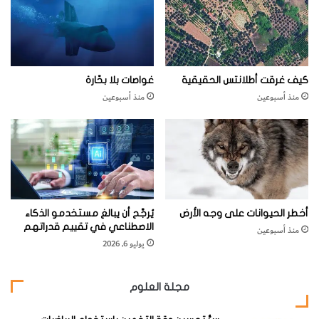
ي
ع
جيبك“، ومن المؤكد أن لديه ما يقدمه لطالب مجتهد أكثر من أي
ا
ا
هاتف ذكي متوافر في الأسواق حاليًا.
ء
د
ن
ا
كيف غرقت أطلانتس الحقيقية
غواصات بلا بحّارة
ل
إيرو 6
منذ أسبوعين
منذ أسبوعين
ث
م
ي
ن
ة
أخطر الحيوانات على وجه الأرض
يُرجَّح أن يبالغ مستخدمو الذكاء
الاصطناعي في تقييم قدراتهم
منذ أسبوعين
يوليو 6, 2026
مجلة العلوم
السعر:
ابتداءً من
97
جنيهًا إسترلينيًا
(نحو
129
دولارًا
)