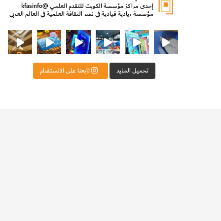
إحدى مراكز مؤسسة الكويت للتقدم العلمي
@kfasinfo
مؤسسة ريادية قيادية في نشر الثقافة العلمية في العالم العربي
ت للتقدم العلمي
ثقافة ووزير الدولة لشؤون الش
من الأعماق نكتشف ومن الكتب نتعلّم
⁨ رجعنا! ما كنّا بعيد! مجهزين لكم كل جديد!⁩
تحميل المزيد
تابعنا على الانستقرام