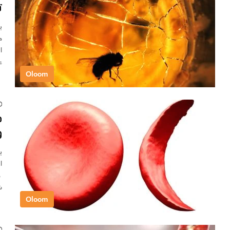
ت
م
ا
ع
Oloom
د
و
ب
ش
Oloom