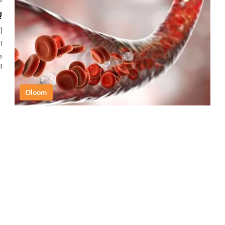
ب
و
ا
Oloom