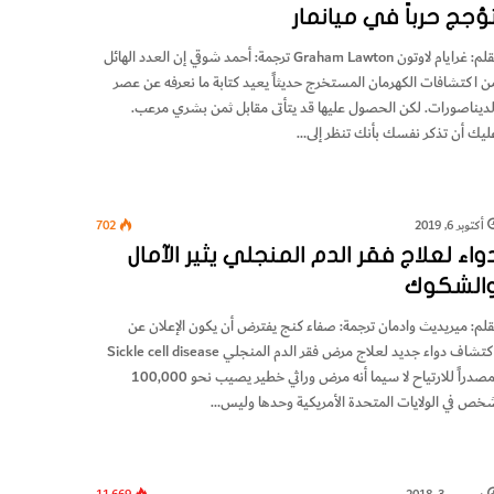
ؤجج حرباً في ميانمار
بقلم: غرايام لاوتون Graham Lawton ترجمة: أحمد شوقي إن العدد الهائل
ن اكتشافات الكهرمان المستخرج حديثاً يعيد كتابة ما نعرفه عن عصر
لديناصورات. لكن الحصول عليها قد يتأتى مقابل ثمن بشري مرعب.
ليك أن تذكر نفسك بأنك تنظر إلى…
أكتوبر 6, 2019
702
واء لعلاج فقر الدم المنجلي يثير الآمال
الشكوك
قلم: ميريديث وادمان ترجمة: صفاء كنج يفترض أن يكون الإعلان عن
اكتشاف دواء جديد لعلاج مرض فقر الدم المنجلي Sickle cell disease
مصدراً للارتياح لا سيما أنه مرض وراثي خطير يصيب نحو 100,000
خص في الولايات المتحدة الأمريكية وحدها وليس…