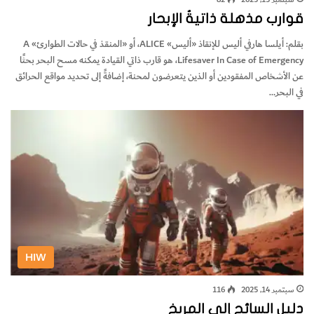
قوارب مذهلة ذاتيةُ الإبحار
بقلم: أيلسا هارفي أليس للإنقاذ «أليس» ALICE، أو «المنقذ في حالات الطوارئ» A
Lifesaver In Case of Emergency، هو قارب ذاتي القيادة يمكنه مسح البحر بحثًا
عن الأشخاص المفقودين أو الذين يتعرضون لمحنة، إضافةً إلى تحديد مواقع الحرائق
في البحر…
HIW
سبتمبر 14, 2025
116
دليل السائح إلى المريخ