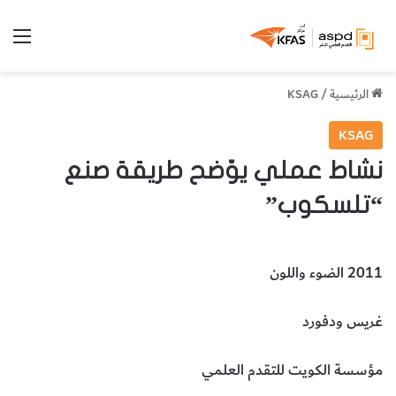
الق
الرئيسية
/
KSAG
KSAG
نشاط عملي يوّضح طريقة صنع
“تلسكوب”
2011 الضوء واللون
غريس ودفورد
مؤسسة الكويت للتقدم العلمي