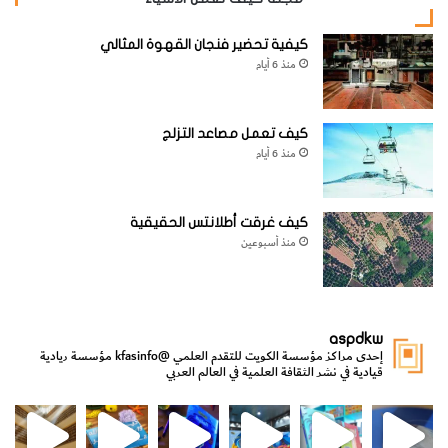
كيفية تحضير فنجان القهوة المثالي
منذ 6 أيام
كيف تعمل مصاعد التزلج
منذ 6 أيام
كيف غرقت أطلانتس الحقيقية
4-
حرك الطرف المكشوف من الأسطوانة الصغيرة إلى داخل
منذ أسبوعين
الأسطوانة الكبيرة. اختر جسماً بعيداً وحاول أن تضعه في بؤرة
التركيز بتحريك الأسطوانة الصغيرة نحو داخل وخارج الأسطوانة
الكبيرة.
aspdkw
إحدى مراكز مؤسسة الكويت للتقدم العلمي
@kfasinfo
مؤسسة ريادية
قيادية في نشر الثقافة العلمية في العالم العربي
مي
الدولة لشؤون الش
من الأعماق نكتشف ومن الكتب نتعلّم
⁨ رجعنا! ما كنّا بعيد! مجهزين لكم كل جديد!⁩