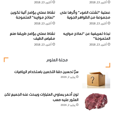
انظر من خلالهما إلى أحد الأجسام البعيدة، ثم حرك العدسة
أكتوبر 13, 2018
أكتوبر 13, 2018
د
الكبيرة حتى يقع الجسم المُراد رؤيته في بؤرة التركيز. وينبغي أن
ا
عملية “تشتت الضوء” وأثرها على
نشاط عملي يوّضح آلية تكوين
خ
يكون طول الأسطوانتين هو المسافة نفسها الفاصلة بين
مجموعة من الظواهر الجوية
“نماذج مواريه” المتموجة
ل
العدستين.
أكتوبر 13, 2018
أكتوبر 13, 2018
ي
ا
نبذة تعريفية عن “نماذج مواريه
نشاط عملي يوّضح طريقة صنع
ل
المتموجة”
مقياس الطيف
ك
أكتوبر 13, 2018
أكتوبر 13, 2018
ل
ي
"
مجلة العلوم
سرُّ تحسين دقة التخمين باستخدام الرياضيات
يوليو 2, 2026
لون أحمر يساوي المليارات ويبحث عنه الجميع لكن
2
– ضع العدسة الأكبر حجماً في نهاية طرف الأسطوانة الكبيرة ثم
العثور عليه صعب
ضع شريطاً لاصقاً حول نهاية الأسطوانة واضغط عليها بلطف
يوليو 2, 2026
بحيث تثبت العدسة في مكانها.