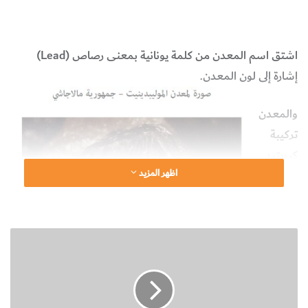
معدن الموليبدينيت
علوم الأرض والجيولوجيا
اشتق اسم المعدن من كلمة يونانية بمعنى رصاص (
Lead
)
إشارة إلى لون المعدن.
والمعدن
تركيبة
كبريتيد
اظهر المزيد
الموليبدين
وم
.
MoS
2
ن
ويتكون
ب
بنسبة:
ذ
) =
Mo
(
ة
ت
60%،
ع