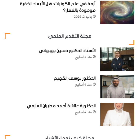
والصلب وصناعة الأفران.
أزمة في علم الكونيات: هل الأبعاد الخفية
موجودة بالفعل؟
يوليو 2, 2026
[KSAGRelatedArticles] [ASPDRelatedArticles]
مجلة التقدم العلمي
website_ksag
علوم الأرض والجيولوجيا
الأستاذ الدكتور حسين بهبهاني
منذ 4 أسابيع
الدكتور يوسف القهيم
منذ 4 أسابيع
الدكتورة عائشة أحمد مطيران العازمي
منذ 4 أسابيع
مجلة كيف تعمل الأشياء