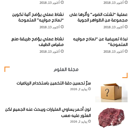
ويفرق بينهما بواسطة اختبار المخدش، حيث يعطي الجرافيت
أكتوبر 13, 2018
أكتوبر 13, 2018
"
ن
مخدشاً أسوداً بينما يعطي الموليبدينيت مخدشاً رصاصياً
"
عملية “تشتت الضوء” وأثرها على
نشاط عملي يوّضح آلية تكوين
ا
مخضراً.
مجموعة من الظواهر الجوية
“نماذج مواريه” المتموجة
ل
أكتوبر 13, 2018
أكتوبر 13, 2018
م
يوجد الموليبدينيت في الصخور النارية الحمضية كالجرانيت
و
نبذة تعريفية عن “نماذج مواريه
نشاط عملي يوّضح طريقة صنع
ن
والبيجماتيت، كما يوجد مصاحباً للكوارتز. وكذلك مصاحباً للفلورين
المتموجة”
مقياس الطيف
ا
أكتوبر 13, 2018
أكتوبر 13, 2018
في عروق رواسب القصدير والتنجستن، كما يوجد أيضاً في
ز
ي
الرواسب المتحولة.
ت
مجلة العلوم
"
سرُّ تحسين دقة التخمين باستخدام الرياضيات
يوليو 2, 2026
يوجد المعدن في كلورادو ويوتاه وواشنطن في أمريكا، وفي السويد
وبريطانيا والمكسيك والنرويج والصين وألمانيا وكندا. ويوجد أيضاً
لون أحمر يساوي المليارات ويبحث عنه الجميع لكن
في بعض المناطق في مصر.
العثور عليه صعب
يوليو 2, 2026
المعدن هو الخام الرئيسي للموليبدنيوم. ويدخل في صناعة الحديد