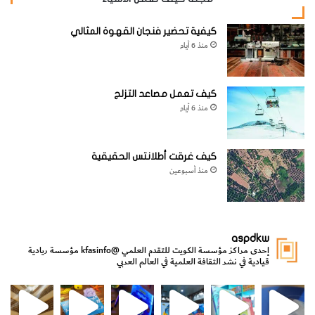
كيفية تحضير فنجان القهوة المثالي
منذ 6 أيام
كيف تعمل مصاعد التزلج
منذ 6 أيام
كيف غرقت أطلانتس الحقيقية
منذ أسبوعين
aspdkw
إحدى مراكز مؤسسة الكويت للتقدم العلمي
@kfasinfo
مؤسسة ريادية
قيادية في نشر الثقافة العلمية في العالم العربي
مي
الدولة لشؤون الش
من الأعماق نكتشف ومن الكتب نتعلّم
⁨ رجعنا! ما كنّا بعيد! مجهزين لكم كل جديد!⁩