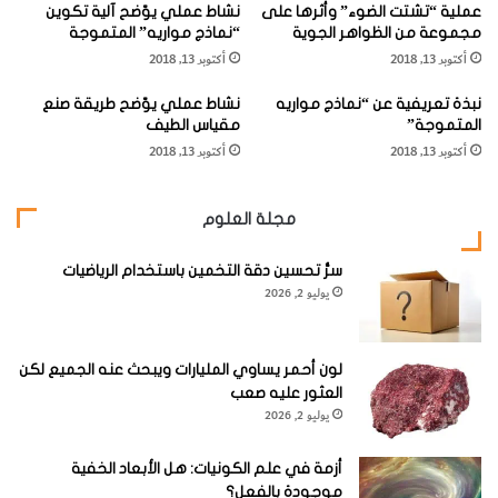
عملية “تشتت الضوء” وأثرها على
نشاط عملي يوّضح آلية تكوين
ن
مجموعة من الظواهر الجوية
“نماذج مواريه” المتموجة
ع
أكتوبر 13, 2018
أكتوبر 13, 2018
"
ت
نبذة تعريفية عن “نماذج مواريه
نشاط عملي يوّضح طريقة صنع
ل
المتموجة”
مقياس الطيف
س
أكتوبر 13, 2018
أكتوبر 13, 2018
ك
و
ب
مجلة العلوم
"
سرُّ تحسين دقة التخمين باستخدام الرياضيات
يوليو 2, 2026
لون أحمر يساوي المليارات ويبحث عنه الجميع لكن
العثور عليه صعب
يوليو 2, 2026
أزمة في علم الكونيات: هل الأبعاد الخفية
موجودة بالفعل؟