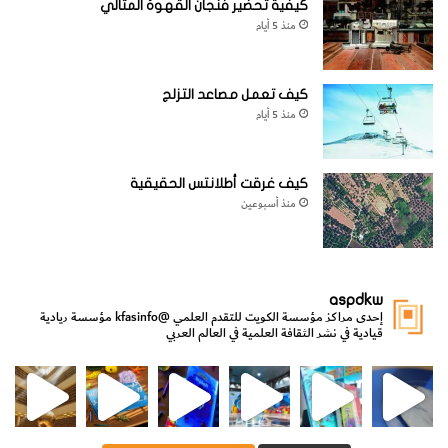
كيفية تحضير فنجان القهوة المثالي
منذ 5 أيام
كيف تعمل مصاعد التزلج
منذ 5 أيام
كيف غرقت أطلانتس الحقيقية
منذ أسبوعين
aspdkw
إحدى مراكز مؤسسة الكويت للتقدم العلمي
@kfasinfo
مؤسسة ريادية
قيادية في نشر الثقافة العلمية في العالم العربي
مي
الدولة لشؤون الش
من الأعماق نكتشف ومن الكتب نتعلّم
⁨ رجعنا! ما كنّا بعيد! مجهزين لكم كل جديد!⁩