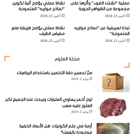
عملية “تشتت الضوء” وأثرها على
نشاط عملي يوّضح آلية تكوين
ا
ا
مجموعة من الظواهر الجوية
“نماذج مواريه” المتموجة
ف
ل
أكتوبر 13, 2018
أكتوبر 13, 2018
"
ا
ا
ل
نبذة تعريفية عن “نماذج مواريه
نشاط عملي يوّضح طريقة صنع
ل
ف
المتموجة”
مقياس الطيف
إ
ل
أكتوبر 13, 2018
أكتوبر 13, 2018
ل
ك
ك
و
ت
ا
مجلة العلوم
ر
ل
و
ر
ن
سرُّ تحسين دقة التخمين باستخدام الرياضيات
ي
يوليو 2, 2026
"
ا
ض
ي
ا
لون أحمر يساوي المليارات ويبحث عنه الجميع لكن
ت
العثور عليه صعب
يوليو 2, 2026
أزمة في علم الكونيات: هل الأبعاد الخفية
موجودة بالفعل؟