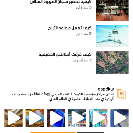
كيفية تحضير فنجان القهوة المثالي
منذ 5 أيام
كيف تعمل مصاعد التزلج
منذ 5 أيام
كيف غرقت أطلانتس الحقيقية
منذ أسبوعين
aspdkw
إحدى مراكز مؤسسة الكويت للتقدم العلمي
@kfasinfo
مؤسسة ريادية
قيادية في نشر الثقافة العلمية في العالم العربي
مي
الدولة لشؤون الش
من الأعماق نكتشف ومن الكتب نتعلّم
⁨ رجعنا! ما كنّا بعيد! مجهزين لكم كل جديد!⁩