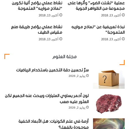
عملية “تشتت الضوء” وأثرها على
نشاط عملي يوّضح آلية تكوين
ا
مجموعة من الظواهر الجوية
“نماذج مواريه” المتموجة
ل
أكتوبر 13, 2018
أكتوبر 13, 2018
ا
ل
نبذة تعريفية عن “نماذج مواريه
نشاط عملي يوّضح طريقة صنع
ف
المتموجة”
مقياس الطيف
ي
أكتوبر 13, 2018
أكتوبر 13, 2018
ز
ي
ا
مجلة العلوم
ء
سرُّ تحسين دقة التخمين باستخدام الرياضيات
يوليو 2, 2026
لون أحمر يساوي المليارات ويبحث عنه الجميع لكن
العثور عليه صعب
يوليو 2, 2026
أزمة في علم الكونيات: هل الأبعاد الخفية
موجودة بالفعل؟