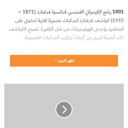
1901
ينتج الكيميائي الفرنسي فرانسوا غرغنارد (1871 –
1935) كواشف غرغنارد (مركبات عضوية فلزية تحتوي على
المنغنيز وإحدى الهيلوجينات من مثل الكلور). تصبح الكواشف
ذات أهمية كبرى من أدوات تركيب المركبات العضوية.
1902
يبرهن الكيميائي الألماني إميل فتشر (1852 – 1919) على
اظهر المزيد
أن البروتينات هي من صنف متعدد الببتيدات (أى أنها تتكون من
سلسلة من الأحماض الأمينية).
1903
يحضر الكيميائي الفنلندي غوستاف كومبا (1867 –
مُ
ك
1949) الكافور اصطناعياً كما يحضر الكيميائي الفرنسي أيم بكتت
ت
(1857-1937) النيكوتين وهي المرة الأولى التي يتم فيها تحضير
ش
ف
المركبات المعقدة.
ا
ت
1903
يستخلص الكيميائي الإسكتلندي وليام رامزي (١٨٥٢ –